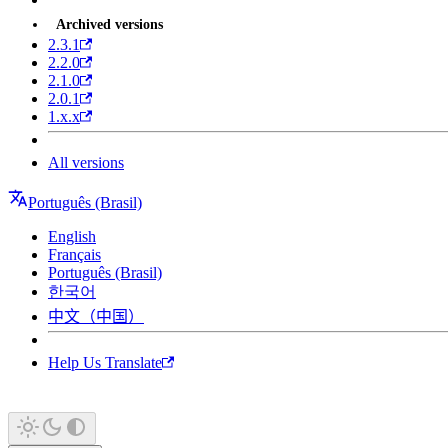
Archived versions
2.3.1
2.2.0
2.1.0
2.0.1
1.x.x
All versions
Português (Brasil)
English
Français
Português (Brasil)
한국어
中文（中国）
Help Us Translate