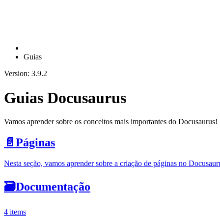
Guias
Version: 3.9.2
Guias Docusaurus
Vamos aprender sobre os conceitos mais importantes do Docusaurus!
📄️
Páginas
Nesta seção, vamos aprender sobre a criação de páginas no Docusaur
🗃️
Documentação
4 items