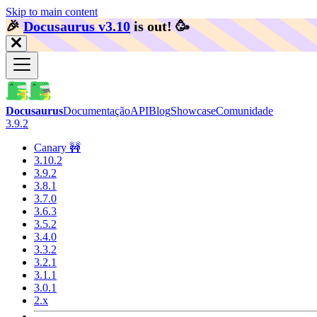
Skip to main content
🎉️
Docusaurus v3.10
is out!
🥳️
Docusaurus
Documentação
API
Blog
Showcase
Comunidade
3.9.2
Canary 🚧
3.10.2
3.9.2
3.8.1
3.7.0
3.6.3
3.5.2
3.4.0
3.3.2
3.2.1
3.1.1
3.0.1
2.x