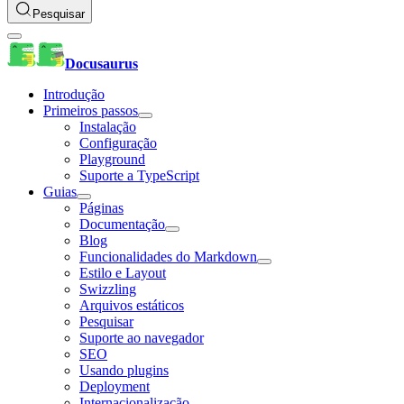
Pesquisar
Docusaurus
Introdução
Primeiros passos
Instalação
Configuração
Playground
Suporte a TypeScript
Guias
Páginas
Documentação
Blog
Funcionalidades do Markdown
Estilo e Layout
Swizzling
Arquivos estáticos
Pesquisar
Suporte ao navegador
SEO
Usando plugins
Deployment
Internacionalização