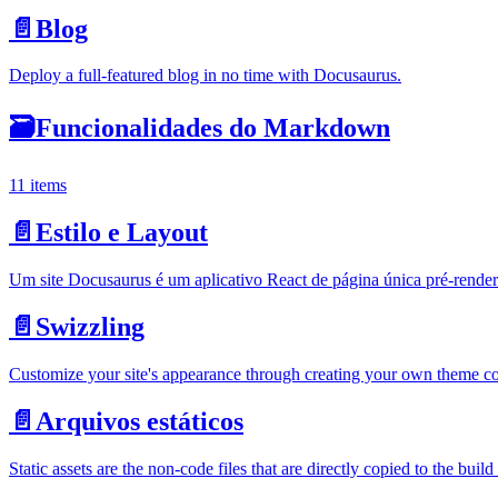
📄️
Blog
Deploy a full-featured blog in no time with Docusaurus.
🗃️
Funcionalidades do Markdown
11 items
📄️
Estilo e Layout
Um site Docusaurus é um aplicativo React de página única pré-renderi
📄️
Swizzling
Customize your site's appearance through creating your own theme 
📄️
Arquivos estáticos
Static assets are the non-code files that are directly copied to the bui