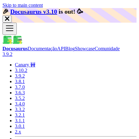
Skip to main content
🎉️
Docusaurus v3.10
is out!
🥳️
Docusaurus
Documentação
API
Blog
Showcase
Comunidade
3.9.2
Canary 🚧
3.10.2
3.9.2
3.8.1
3.7.0
3.6.3
3.5.2
3.4.0
3.3.2
3.2.1
3.1.1
3.0.1
2.x