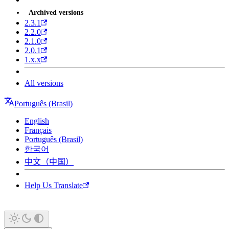
Archived versions
2.3.1
2.2.0
2.1.0
2.0.1
1.x.x
All versions
Português (Brasil)
English
Français
Português (Brasil)
한국어
中文（中国）
Help Us Translate