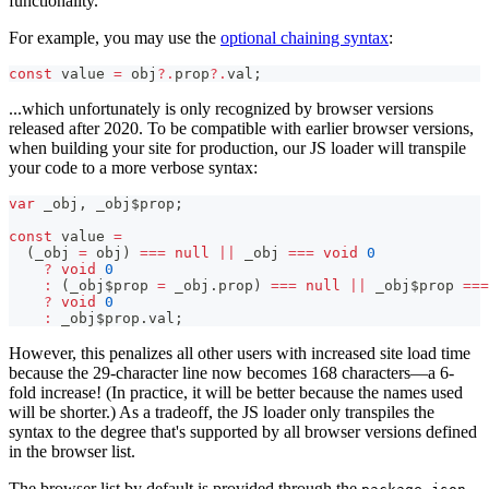
functionality.
For example, you may use the
optional chaining syntax
:
const
 value 
=
 obj
?.
prop
?.
val
;
...which unfortunately is only recognized by browser versions
released after 2020. To be compatible with earlier browser versions,
when building your site for production, our JS loader will transpile
your code to a more verbose syntax:
var
 _obj
,
 _obj$prop
;
const
 value 
=
(
_obj 
=
 obj
)
===
null
||
 _obj 
===
void
0
?
void
0
:
(
_obj$prop 
=
 _obj
.
prop
)
===
null
||
 _obj$prop 
===
?
void
0
:
 _obj$prop
.
val
;
However, this penalizes all other users with increased site load time
because the 29-character line now becomes 168 characters—a 6-
fold increase! (In practice, it will be better because the names used
will be shorter.) As a tradeoff, the JS loader only transpiles the
syntax to the degree that's supported by all browser versions defined
in the browser list.
The browser list by default is provided through the