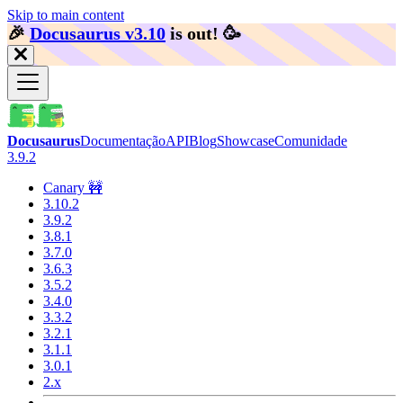
Skip to main content
🎉️
Docusaurus v3.10
is out!
🥳️
Docusaurus
Documentação
API
Blog
Showcase
Comunidade
3.9.2
Canary 🚧
3.10.2
3.9.2
3.8.1
3.7.0
3.6.3
3.5.2
3.4.0
3.3.2
3.2.1
3.1.1
3.0.1
2.x