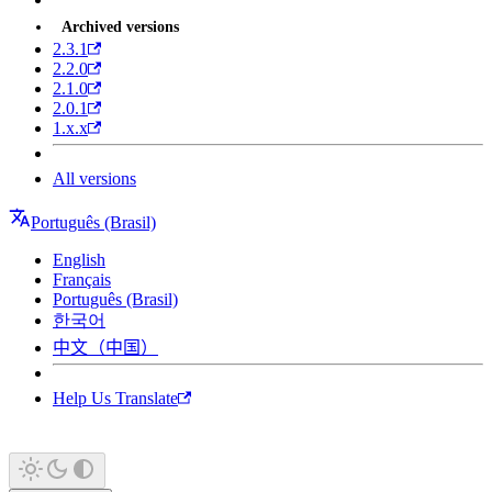
Archived versions
2.3.1
2.2.0
2.1.0
2.0.1
1.x.x
All versions
Português (Brasil)
English
Français
Português (Brasil)
한국어
中文（中国）
Help Us Translate