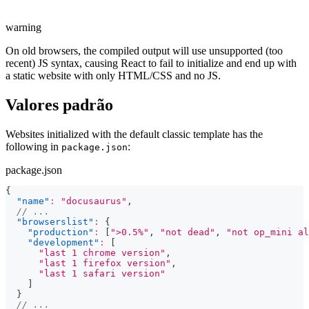
warning
On old browsers, the compiled output will use unsupported (too
recent) JS syntax, causing React to fail to initialize and end up with
a static website with only HTML/CSS and no JS.
Valores padrão
Websites initialized with the default classic template has the
following in
:
package.json
package.json
{
"name"
:
"docusaurus"
,
// ...
"browserslist"
:
{
"production"
:
[
">0.5%"
,
"not dead"
,
"not op_mini al
"development"
:
[
"last 1 chrome version"
,
"last 1 firefox version"
,
"last 1 safari version"
]
}
// ...