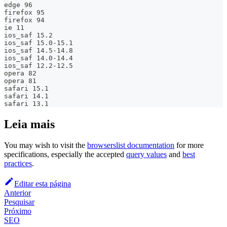
edge 96
firefox 95
firefox 94
ie 11
ios_saf 15.2
ios_saf 15.0-15.1
ios_saf 14.5-14.8
ios_saf 14.0-14.4
ios_saf 12.2-12.5
opera 82
opera 81
safari 15.1
safari 14.1
safari 13.1
Leia mais
You may wish to visit the
browserslist documentation
for more
specifications, especially the accepted
query values
and
best
practices
.
Editar esta página
Anterior
Pesquisar
Próximo
SEO