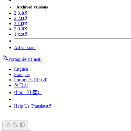
Archived versions
2.3.1
2.2.0
2.1.0
2.0.1
1.x.x
All versions
Português (Brasil)
English
Français
Português (Brasil)
한국어
中文（中国）
Help Us Translate