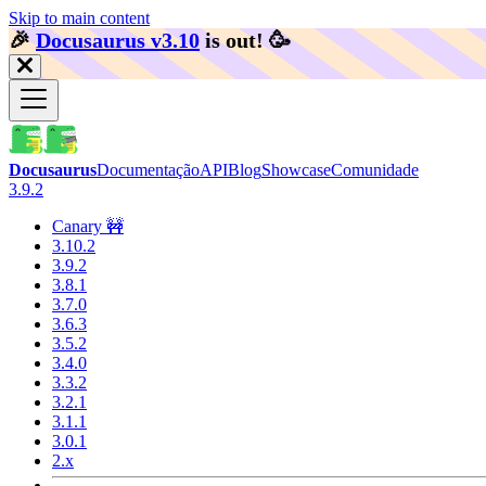
Skip to main content
🎉️
Docusaurus v3.10
is out!
🥳️
Docusaurus
Documentação
API
Blog
Showcase
Comunidade
3.9.2
Canary 🚧
3.10.2
3.9.2
3.8.1
3.7.0
3.6.3
3.5.2
3.4.0
3.3.2
3.2.1
3.1.1
3.0.1
2.x