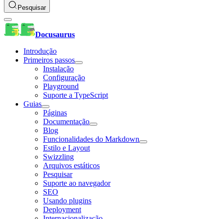
Pesquisar
Docusaurus
Introdução
Primeiros passos
Instalação
Configuração
Playground
Suporte a TypeScript
Guias
Páginas
Documentação
Blog
Funcionalidades do Markdown
Estilo e Layout
Swizzling
Arquivos estáticos
Pesquisar
Suporte ao navegador
SEO
Usando plugins
Deployment
Internacionalização