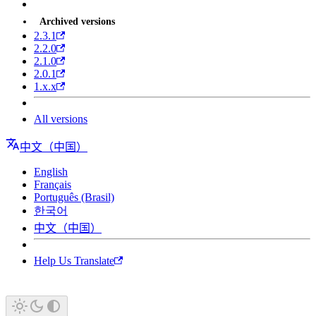
Archived versions
2.3.1
2.2.0
2.1.0
2.0.1
1.x.x
All versions
中文（中国）
English
Français
Português (Brasil)
한국어
中文（中国）
Help Us Translate