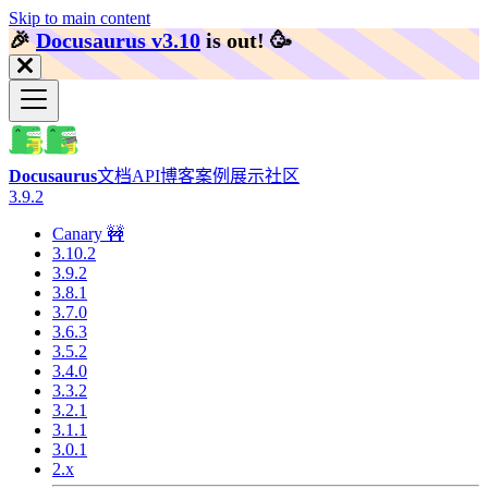
Skip to main content
🎉️
Docusaurus v3.10
is out!
🥳️
Docusaurus
文档
API
博客
案例展示
社区
3.9.2
Canary 🚧
3.10.2
3.9.2
3.8.1
3.7.0
3.6.3
3.5.2
3.4.0
3.3.2
3.2.1
3.1.1
3.0.1
2.x