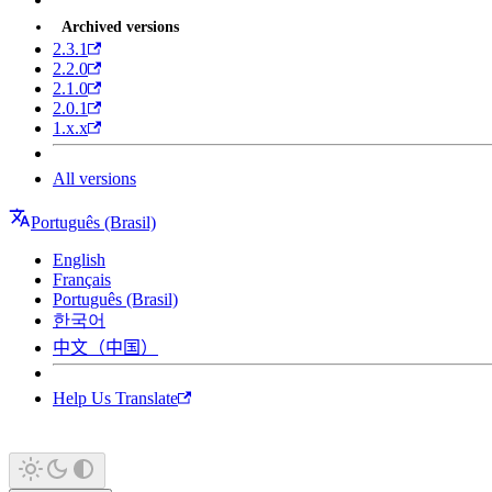
Archived versions
2.3.1
2.2.0
2.1.0
2.0.1
1.x.x
All versions
Português (Brasil)
English
Français
Português (Brasil)
한국어
中文（中国）
Help Us Translate