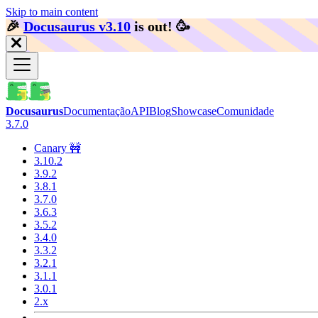
Skip to main content
🎉️
Docusaurus v3.10
is out!
🥳️
Docusaurus
Documentação
API
Blog
Showcase
Comunidade
3.7.0
Canary 🚧
3.10.2
3.9.2
3.8.1
3.7.0
3.6.3
3.5.2
3.4.0
3.3.2
3.2.1
3.1.1
3.0.1
2.x