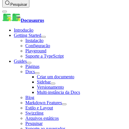
Pesquisar
Docusaurus
Introdução
Getting Started
Instalação
Configuração
Playground
Suporte a TypeScript
Guides
Páginas
Docs
Criar um documento
Sidebar
Versionamento
Multi-instância da Docs
Blog
Markdown Features
Estilo e Layout
Swizzling
Arquivos estáticos
Pesquisar
Suporte ao navegador