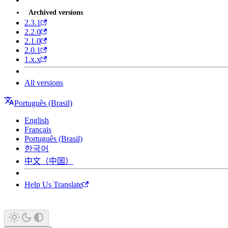
Archived versions
2.3.1
2.2.0
2.1.0
2.0.1
1.x.x
All versions
Português (Brasil)
English
Français
Português (Brasil)
한국어
中文（中国）
Help Us Translate