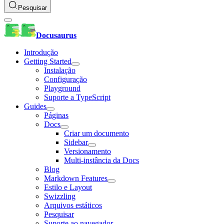
Pesquisar
Docusaurus
Introdução
Getting Started
Instalação
Configuração
Playground
Suporte a TypeScript
Guides
Páginas
Docs
Criar um documento
Sidebar
Versionamento
Multi-instância da Docs
Blog
Markdown Features
Estilo e Layout
Swizzling
Arquivos estáticos
Pesquisar
Suporte ao navegador