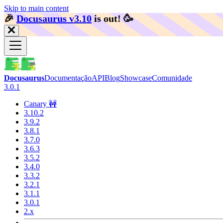
Skip to main content
🎉️
Docusaurus v3.10
is out!
🥳️
Docusaurus
Documentação
API
Blog
Showcase
Comunidade
3.0.1
Canary 🚧
3.10.2
3.9.2
3.8.1
3.7.0
3.6.3
3.5.2
3.4.0
3.3.2
3.2.1
3.1.1
3.0.1
2.x