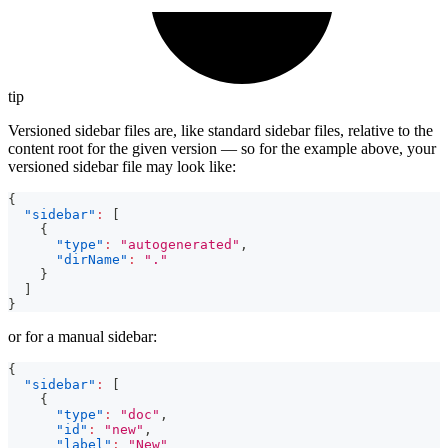
tip
Versioned sidebar files are, like standard sidebar files, relative to the
content root for the given version — so for the example above, your
versioned sidebar file may look like:
{
"sidebar"
:
[
{
"type"
:
"autogenerated"
,
"dirName"
:
"."
}
]
}
or for a manual sidebar:
{
"sidebar"
:
[
{
"type"
:
"doc"
,
"id"
:
"new"
,
"label"
:
"New"