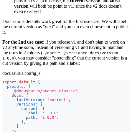
pensar na v2. In this case, the
current version
and
latest
version
will both be point to v1, since the v2 docs doesn't
even exist yet!
Docusaurus defaults work great for the first use case. We will label
the current version as "next" and you can even choose not to publish
it.
For the 2nd use case
: if you release v1 and don't plan to work on
v2 anytime soon, instead of versioning v1 and having to maintain
the docs in 2 folders (
+
./docs
./versioned_docs/version-
), you may consider "pretending" that the current version is a
1.0.0
cut version by giving it a path and a label:
docusaurus.config.js
export
default
{
presets
:
[
'@docusaurus/preset-classic'
,
docs
:
{
lastVersion
:
'current'
,
versions
:
{
current
:
{
label
:
'1.0.0'
,
path
:
'1.0.0'
,
}
,
}
,
}
,