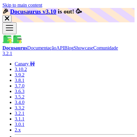
Skip to main content
🎉️
Docusaurus v3.10
is out!
🥳️
Docusaurus
Documentação
API
Blog
Showcase
Comunidade
3.2.1
Canary 🚧
3.10.2
3.9.2
3.8.1
3.7.0
3.6.3
3.5.2
3.4.0
3.3.2
3.2.1
3.1.1
3.0.1
2.x