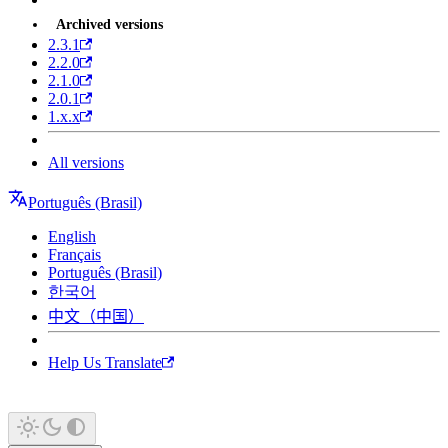
Archived versions
2.3.1
2.2.0
2.1.0
2.0.1
1.x.x
All versions
Português (Brasil)
English
Français
Português (Brasil)
한국어
中文（中国）
Help Us Translate