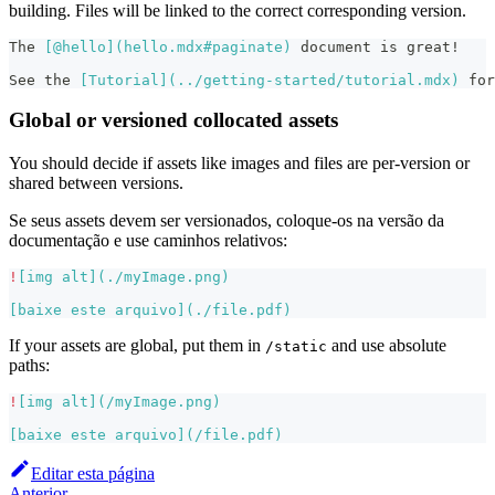
building. Files will be linked to the correct corresponding version.
The 
[
@hello
](
hello.mdx#paginate
)
 document is great!
See the 
[
Tutorial
](
../getting-started/tutorial.mdx
)
 for
Global or versioned collocated assets
You should decide if assets like images and files are per-version or
shared between versions.
Se seus assets devem ser versionados, coloque-os na versão da
documentação e use caminhos relativos:
!
[
img alt
](
./myImage.png
)
[
baixe este arquivo
](
./file.pdf
)
If your assets are global, put them in
and use absolute
/static
paths:
!
[
img alt
](
/myImage.png
)
[
baixe este arquivo
](
/file.pdf
)
Editar esta página
Anterior