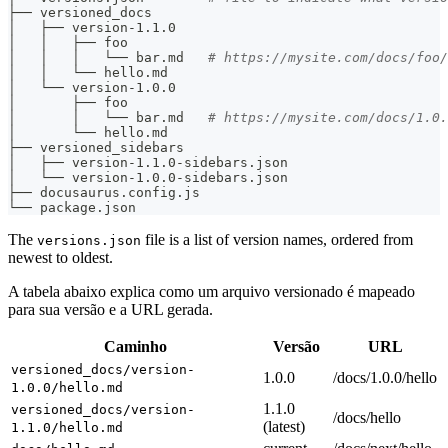
├── versioned_docs
│   ├── version-1.1.0
│   │   ├── foo
│   │   │   └── bar.md   
# https://mysite.com/docs/foo/
│   │   └── hello.md
│   └── version-1.0.0
│       ├── foo
│       │   └── bar.md   
# https://mysite.com/docs/1.0.
│       └── hello.md
├── versioned_sidebars
│   ├── version-1.1.0-sidebars.json
│   └── version-1.0.0-sidebars.json
├── docusaurus.config.js
└── package.json
The
file is a list of version names, ordered from
versions.json
newest to oldest.
A tabela abaixo explica como um arquivo versionado é mapeado
para sua versão e a URL gerada.
Caminho
Versão
URL
versioned_docs/version-
1.0.0
/docs/1.0.0/hello
1.0.0/hello.md
1.1.0
versioned_docs/version-
/docs/hello
(latest)
1.1.0/hello.md