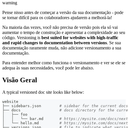
warning
Pense nisso antes de começar a versão da sua documentação - pode
se tornar difícil para os colaboradores ajudarem a melhorá-la!
Na maioria das vezes, você não precisa de versão pois ela só vai
aumentar o tempo de construção e apresentar a complexidade ao seu
código. Versioning is
best suited for websites with high-traffic
and rapid changes to documentation between versions
. Se sua
documentação raramente muda, não adicione versionamento a sua
documentação.
Para entender melhor como funciona o versionamento e ver se ele se
adequa às suas necessidades, você pode ler abaixo.
Visão Geral
A typical versioned doc site looks like below:
website
├── sidebars.json        
# sidebar for the current docs
├── docs                 
# docs directory for the curre
│   ├── foo
│   │   └── bar.md       
# https://mysite.com/docs/next
│   └── hello.md         
# https://mysite.com/docs/next
├── versions.json        
# file to indicate what versio