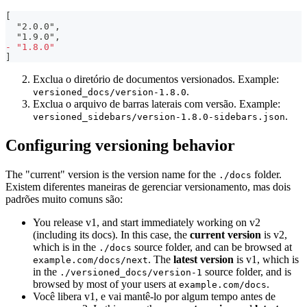
[
 "2.0.0",
 "1.9.0",
-
 "1.8.0"
]
Exclua o diretório de documentos versionados. Example:
.
versioned_docs/version-1.8.0
Exclua o arquivo de barras laterais com versão. Example:
.
versioned_sidebars/version-1.8.0-sidebars.json
Configuring versioning behavior
The "current" version is the version name for the
folder.
./docs
Existem diferentes maneiras de gerenciar versionamento, mas dois
padrões muito comuns são:
You release v1, and start immediately working on v2
(including its docs). In this case, the
current version
is v2,
which is in the
source folder, and can be browsed at
./docs
. The
latest version
is v1, which is
example.com/docs/next
in the
source folder, and is
./versioned_docs/version-1
browsed by most of your users at
.
example.com/docs
Você libera v1, e vai mantê-lo por algum tempo antes de