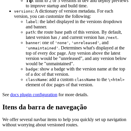
Tip
: limit to 2 or 3 versions in dev and deploy previews
to improve startup and build time.
: A dictionary of version metadata. For each
versions
version, you can customize the following:
: the label displayed in the versions dropdown
label
and banner.
: the route base path of this version. By default,
path
latest version has
and current version has
.
/
/next
: one of
,
, and
banner
'none'
'unreleased'
. Determines what's displayed at the
'unmaintained'
top of every doc page. Any version above the latest
version would be "unreleased", and any version below
would be "unmaintained".
: show a badge with the version name at the top
badge
of a doc of that version.
: add a custom
to the
className
className
\<html>
element of doc pages of that version.
See
docs plugin configuration
for more details.
Itens da barra de navegação
We offer several navbar items to help you quickly set up navigation
without worrying about versioned routes.