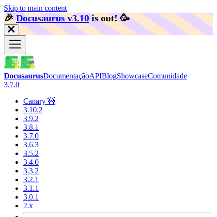
Skip to main content
🎉️
Docusaurus v3.10
is out!
🥳️
Docusaurus
Documentação
API
Blog
Showcase
Comunidade
3.7.0
Canary 🚧
3.10.2
3.9.2
3.8.1
3.7.0
3.6.3
3.5.2
3.4.0
3.3.2
3.2.1
3.1.1
3.0.1
2.x