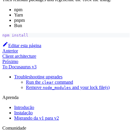
npm
Yarn
pnpm
Bun
npm
install
Editar esta página
Anterior
Client architecture
Próximo
To Docusaurus v3
Troubleshooting upgrades
Run the
command
clear
Remove
and your lock file(s)
node_modules
Aprenda
Introdução
Instalação
Migrando da v1 para v2
Comunidade