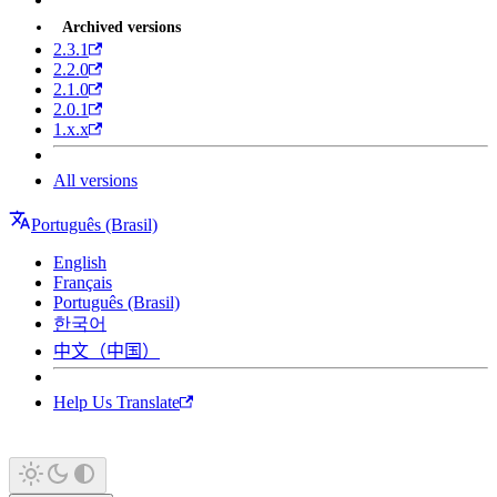
Archived versions
2.3.1
2.2.0
2.1.0
2.0.1
1.x.x
All versions
Português (Brasil)
English
Français
Português (Brasil)
한국어
中文（中国）
Help Us Translate