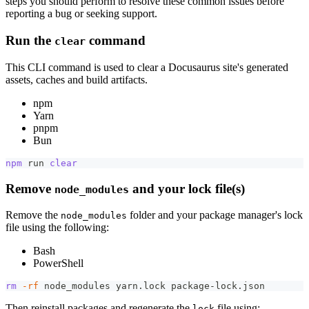
steps you should perform to resolve these common issues before
reporting a bug or seeking support.
Run the
command
clear
This CLI command is used to clear a Docusaurus site's generated
assets, caches and build artifacts.
npm
Yarn
pnpm
Bun
npm
 run 
clear
Remove
and your lock file(s)
node_modules
Remove the
folder and your package manager's lock
node_modules
file using the following:
Bash
PowerShell
rm
-rf
 node_modules yarn.lock package-lock.json
Then reinstall packages and regenerate the
file using:
lock