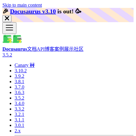
Skip to main content
🎉️
Docusaurus v3.10
is out!
🥳️
Docusaurus
文档
API
博客
案例展示
社区
3.5.2
Canary 🚧
3.10.2
3.9.2
3.8.1
3.7.0
3.6.3
3.5.2
3.4.0
3.3.2
3.2.1
3.1.1
3.0.1
2.x