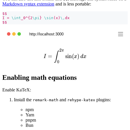
Markdown syntax extension
and is less portable:
$$
I = 
\int
_0^{2
\pi
} 
\sin
(x)
\,
dx
$$
http://localhost:3000
2
π
I = \int_0^{2\pi} \sin(x)\
∫
=
sin
(
)
I
x
d
x
0
Enabling math equations
Enable KaTeX:
Install the
and
plugins:
remark-math
rehype-katex
npm
Yarn
pnpm
Bun