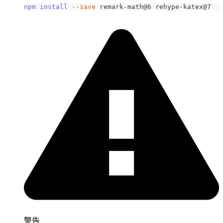
npm
install
--save
 remark-math@6 rehype-katex@7
警告