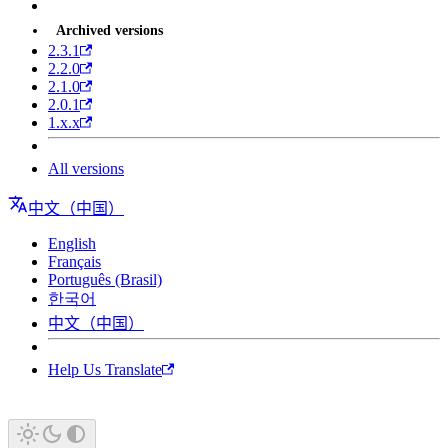
Archived versions
2.3.1
2.2.0
2.1.0
2.0.1
1.x.x
All versions
中文（中国）
English
Français
Português (Brasil)
한국어
中文（中国）
Help Us Translate