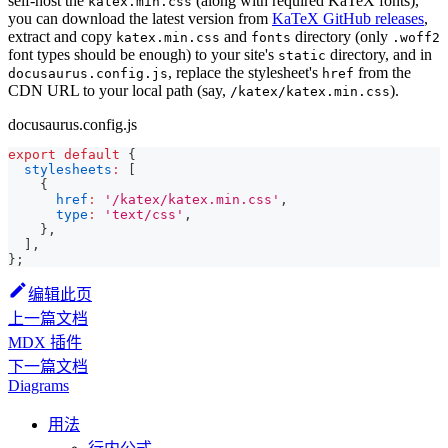
self-host the
(along with required KaTeX fonts),
katex.min.css
you can download the latest version from
KaTeX GitHub releases
,
extract and copy
and
directory (only
katex.min.css
fonts
.woff2
font types should be enough) to your site's
directory, and in
static
, replace the stylesheet's
from the
docusaurus.config.js
href
CDN URL to your local path (say,
).
/katex/katex.min.css
docusaurus.config.js
export
default
{
stylesheets
:
[
{
href
:
'/katex/katex.min.css'
,
type
:
'text/css'
,
}
,
]
,
}
;
编辑此页
上一篇文档
MDX 插件
下一篇文档
Diagrams
用法