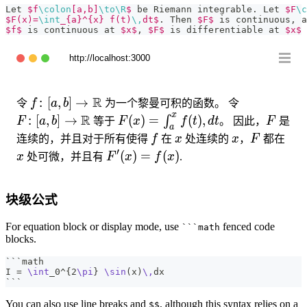
Let 
$f
\colon
[a,b]
\to
\R
$
 be Riemann integrable. Let 
$F
\c
$F(x)=
\int
_{a}^{x} f(t)
\,
dt$
. Then 
$F$
 is continuous, a
$f$
 is continuous at 
$x$
, 
$F$
 is differentiable at 
$x$
 
http://localhost:3000
f\colon[a,b]\to\R
R
F\colon[a,b
:
[
,
]
→
令
f
a
b
为一个黎曼可积的函数。 令
x
R
F(x)=\int_{a}^{x}
F
:
[
,
]
→
(
)
=
(
)
,
∫
F
a
b
等于
F
x
f
t
d
t
。 因此，
F
是
a
f(t),dt
f
x
x
F
x
连续的，并且对于所有使得
f
在
x
处连续的
x
，
F
都在
′
F'(x)=f(x)
(
)
=
(
)
x
处可微，并且有
F
x
f
x
.
块级公式
For equation block or display mode, use
fenced code
```math
blocks.
```math
I = 
\int
_0^
{
2
\pi
}
\sin
(x)
\,
dx
```
You can also use line breaks and
, although this syntax relies on a
$$