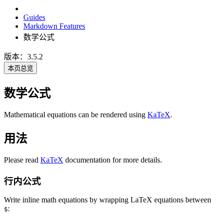
Guides
Markdown Features
数学公式
版本：3.5.2
本页总览
数学公式
Mathematical equations can be rendered using
KaTeX
.
用法
Please read
KaTeX
documentation for more details.
行内公式
Write inline math equations by wrapping LaTeX equations between
:
$