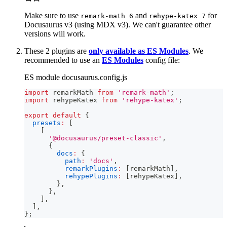
Make sure to use
and
for
remark-math 6
rehype-katex 7
Docusaurus v3 (using MDX v3). We can't guarantee other
versions will work.
These 2 plugins are
only available as ES Modules
. We
recommended to use an
ES Modules
config file:
ES module docusaurus.config.js
import
remarkMath
from
'remark-math'
;
import
rehypeKatex
from
'rehype-katex'
;
export
default
{
presets
:
[
[
'@docusaurus/preset-classic'
,
{
docs
:
{
path
:
'docs'
,
remarkPlugins
:
[
remarkMath
]
,
rehypePlugins
:
[
rehypeKatex
]
,
}
,
}
,
]
,
]
,
}
;