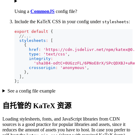
Using a
CommonJS
config file?
Include the KaTeX CSS in your config under
:
stylesheets
export
default
{
//...
stylesheets
:
[
{
href
:
'https://cdn.jsdelivr.net/npm/
katex@0.
type
:
'text/css'
,
integrity
:
'sha384-odtC+0UGzzFL/6PNoE8rX/SPcQDXBJ+uRe
crossorigin
:
'anonymous'
,
}
,
]
,
}
;
See a config file example
自托管的 KaTeX 资源
Loading stylesheets, fonts, and JavaScript libraries from CDN
sources is a good practice for popular libraries and assets, since it
reduces the amount of assets you have to host. In case you prefer to