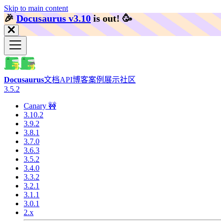
Skip to main content
🎉️
Docusaurus v3.10
is out!
🥳️
Docusaurus
文档
API
博客
案例展示
社区
3.5.2
Canary 🚧
3.10.2
3.9.2
3.8.1
3.7.0
3.6.3
3.5.2
3.4.0
3.3.2
3.2.1
3.1.1
3.0.1
2.x