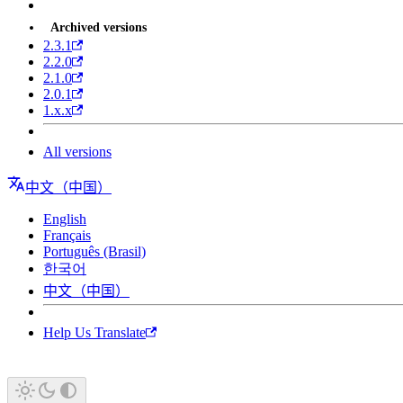
Archived versions
2.3.1
2.2.0
2.1.0
2.0.1
1.x.x
All versions
中文（中国）
English
Français
Português (Brasil)
한국어
中文（中国）
Help Us Translate