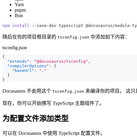
Yarn
pnpm
Bun
npm
install
 --save-dev typescript @docusaurus/module-ty
随后在你的项目根目录的
中添加如下内容：
tsconfig.json
tsconfig.json
{
"extends"
:
"@docusaurus/tsconfig"
,
"compilerOptions"
:
{
"baseUrl"
:
"."
}
}
Docusaurus 不会用这个
来编译你的项目。 这只
tsconfig.json
现在，你可以开始撰写 TypeScript 主题组件了。
为配置文件添加类型
可以在 Docusaurus 中使用 TypeScript 配置文件。