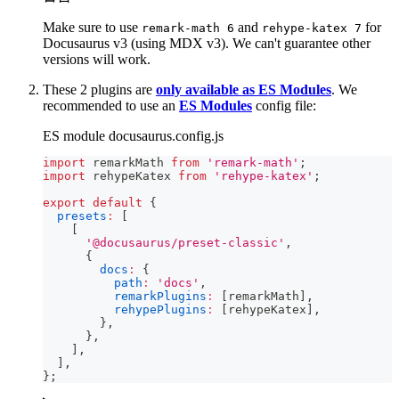
Make sure to use
and
for
remark-math 6
rehype-katex 7
Docusaurus v3 (using MDX v3). We can't guarantee other
versions will work.
These 2 plugins are
only available as ES Modules
. We
recommended to use an
ES Modules
config file:
ES module docusaurus.config.js
import
remarkMath
from
'remark-math'
;
import
rehypeKatex
from
'rehype-katex'
;
export
default
{
presets
:
[
[
'@docusaurus/preset-classic'
,
{
docs
:
{
path
:
'docs'
,
remarkPlugins
:
[
remarkMath
]
,
rehypePlugins
:
[
rehypeKatex
]
,
}
,
}
,
]
,
]
,
}
;