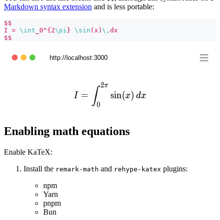
Markdown syntax extension
and is less portable:
$$
I = 
\int
_0^{2
\pi
} 
\sin
(x)
\,
dx
$$
http://localhost:3000
2
π
I = \int_0^{2\pi} \sin(x)\
∫
=
sin
(
)
I
x
d
x
0
Enabling math equations
Enable KaTeX:
Install the
and
plugins:
remark-math
rehype-katex
npm
Yarn
pnpm
Bun