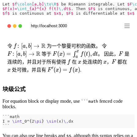
Let 
$f
\colon
[a,b]
\to
\R
$
 be Riemann integrable. Let 
$F
\c
$F(x)=
\int
_{a}^{x} f(t)
\,
dt$
. Then 
$F$
 is continuous, a
$f$
 is continuous at 
$x$
, 
$F$
 is differentiable at 
$x$
 
http://localhost:3000
f\colon[a,b]\to\R
R
F\colon[a,b
:
[
,
]
→
令
f
a
b
为一个黎曼可积的函数。 令
x
R
F(x)=\int_{a}^{x}
F
:
[
,
]
→
(
)
=
(
)
,
∫
F
a
b
等于
F
x
f
t
d
t
。 因此，
F
是
a
f(t),dt
f
x
x
F
x
连续的，并且对于所有使得
f
在
x
处连续的
x
，
F
都在
′
F'(x)=f(x)
(
)
=
(
)
x
处可微，并且有
F
x
f
x
.
块级公式
For equation block or display mode, use
fenced code
```math
blocks.
```math
I = 
\int
_0^
{
2
\pi
}
\sin
(x)
\,
dx
```
You can also use line breaks and
, although this syntax relies on a
$$