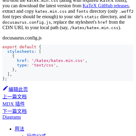
self-host the
(along with required KaTeX fonts),
katex.min.css
you can download the latest version from
KaTeX GitHub releases
,
extract and copy
and
directory (only
katex.min.css
fonts
.woff2
font types should be enough) to your site's
directory, and in
static
, replace the stylesheet's
from the
docusaurus.config.js
href
CDN URL to your local path (say,
).
/katex/katex.min.css
docusaurus.config.js
export
default
{
stylesheets
:
[
{
href
:
'/katex/katex.min.css'
,
type
:
'text/css'
,
}
,
]
,
}
;
编辑此页
上一篇文档
MDX 插件
下一篇文档
Diagrams
用法