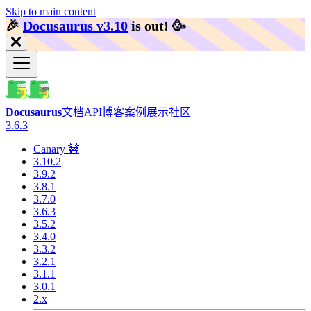
Skip to main content
🎉️
Docusaurus v3.10
is out!
🥳️
Docusaurus
文档
API
博客
案例展示
社区
3.6.3
Canary 🚧
3.10.2
3.9.2
3.8.1
3.7.0
3.6.3
3.5.2
3.4.0
3.3.2
3.2.1
3.1.1
3.0.1
2.x