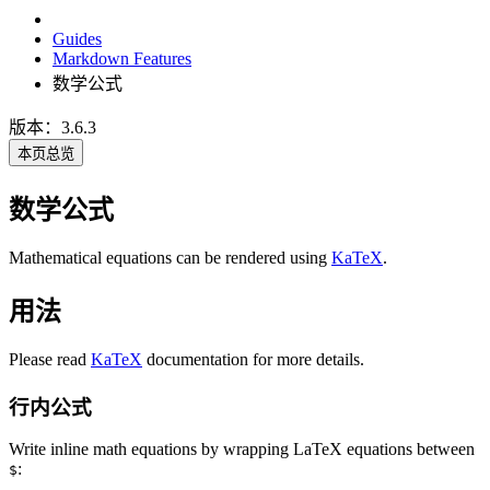
Guides
Markdown Features
数学公式
版本：3.6.3
本页总览
数学公式
Mathematical equations can be rendered using
KaTeX
.
用法
Please read
KaTeX
documentation for more details.
行内公式
Write inline math equations by wrapping LaTeX equations between
:
$