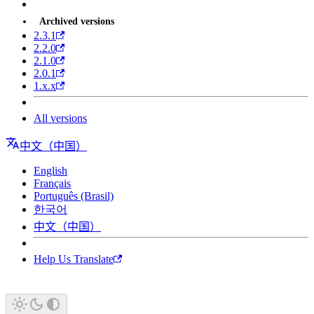
Archived versions
2.3.1
2.2.0
2.1.0
2.0.1
1.x.x
All versions
中文（中国）
English
Français
Português (Brasil)
한국어
中文（中国）
Help Us Translate