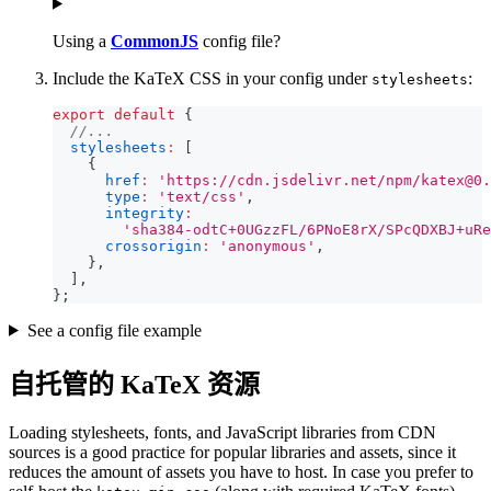
Using a
CommonJS
config file?
Include the KaTeX CSS in your config under
:
stylesheets
export
default
{
//...
stylesheets
:
[
{
href
:
'https://cdn.jsdelivr.net/npm/
katex@0.
type
:
'text/css'
,
integrity
:
'sha384-odtC+0UGzzFL/6PNoE8rX/SPcQDXBJ+uRe
crossorigin
:
'anonymous'
,
}
,
]
,
}
;
See a config file example
自托管的 KaTeX 资源
Loading stylesheets, fonts, and JavaScript libraries from CDN
sources is a good practice for popular libraries and assets, since it
reduces the amount of assets you have to host. In case you prefer to