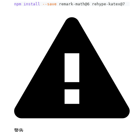
npm
install
--save
 remark-math@6 rehype-katex@7
警告