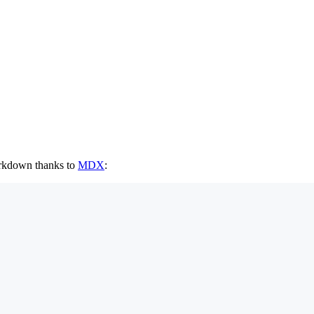
rkdown thanks to
MDX
: