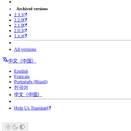
Archived versions
2.3.1
2.2.0
2.1.0
2.0.1
1.x.x
All versions
中文（中国）
English
Français
Português (Brasil)
한국어
中文（中国）
Help Us Translate