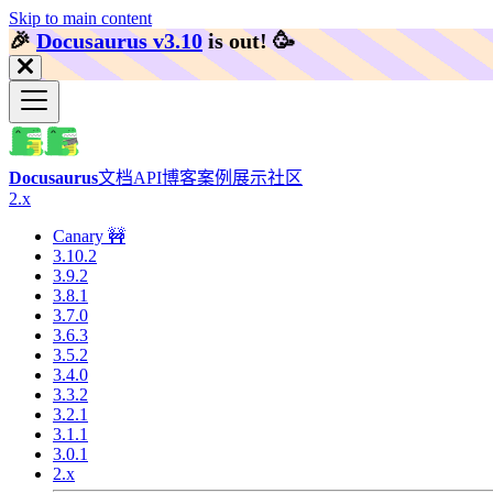
Skip to main content
🎉️
Docusaurus v3.10
is out!
🥳️
Docusaurus
文档
API
博客
案例展示
社区
2.x
Canary 🚧
3.10.2
3.9.2
3.8.1
3.7.0
3.6.3
3.5.2
3.4.0
3.3.2
3.2.1
3.1.1
3.0.1
2.x