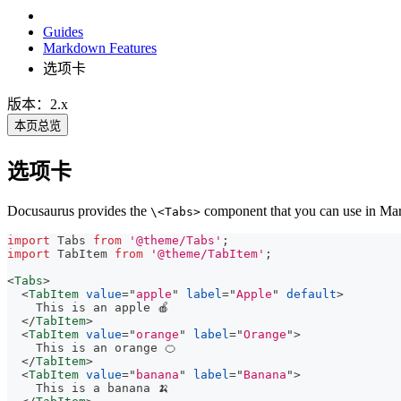
Guides
Markdown Features
选项卡
版本：2.x
本页总览
选项卡
Docusaurus provides the
component that you can use in Ma
\<Tabs>
import
Tabs
from
'@theme/Tabs'
;
import
TabItem
from
'@theme/TabItem'
;
<
Tabs
>
<
TabItem
value
=
"
apple
"
label
=
"
Apple
"
default
>
    This is an apple 🍎
</
TabItem
>
<
TabItem
value
=
"
orange
"
label
=
"
Orange
"
>
    This is an orange 🍊
</
TabItem
>
<
TabItem
value
=
"
banana
"
label
=
"
Banana
"
>
    This is a banana 🍌