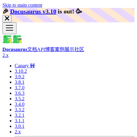
Skip to main content
🎉️
Docusaurus v3.10
is out!
🥳️
Docusaurus
文档
API
博客
案例展示
社区
2.x
Canary 🚧
3.10.2
3.9.2
3.8.1
3.7.0
3.6.3
3.5.2
3.4.0
3.3.2
3.2.1
3.1.1
3.0.1
2.x