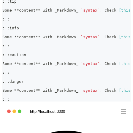
:::tip
Some 
**
content
**
 with 
_
Markdown
_
`syntax`
. Check 
[
this 
:::
:::info
Some 
**
content
**
 with 
_
Markdown
_
`syntax`
. Check 
[
this 
:::
:::caution
Some 
**
content
**
 with 
_
Markdown
_
`syntax`
. Check 
[
this 
:::
:::danger
Some 
**
content
**
 with 
_
Markdown
_
`syntax`
. Check 
[
this 
:::
http://localhost:3000