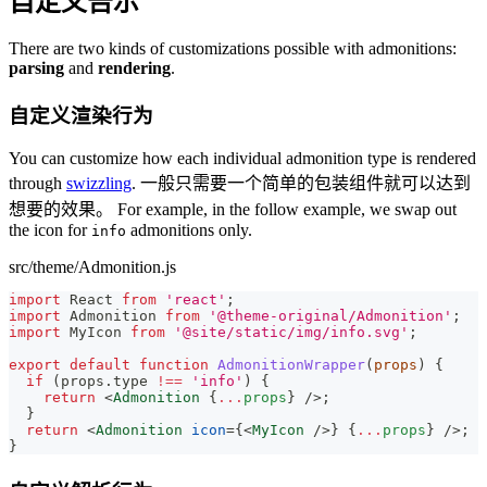
自定义告示
There are two kinds of customizations possible with admonitions:
parsing
and
rendering
.
自定义渲染行为
You can customize how each individual admonition type is rendered
through
swizzling
. 一般只需要一个简单的包装组件就可以达到
想要的效果。 For example, in the follow example, we swap out
the icon for
admonitions only.
info
src/theme/Admonition.js
import
React
from
'react'
;
import
Admonition
from
'@theme-original/Admonition'
;
import
MyIcon
from
'@site/static/img/info.svg'
;
export
default
function
AdmonitionWrapper
(
props
)
{
if
(
props
.
type
!==
'info'
)
{
return
<
Admonition
{
...
props
}
/>
;
}
return
<
Admonition
icon
=
{
<
MyIcon
/>
}
{
...
props
}
/>
;
}