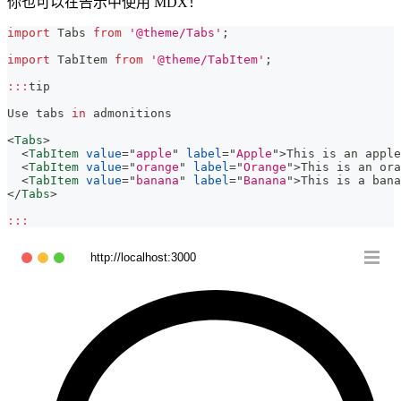
你也可以在告示中使用 MDX！
import
Tabs
from
'@theme/Tabs'
;
import
TabItem
from
'@theme/TabItem'
;
:
:
:
tip
Use
 tabs 
in
 admonitions
<
Tabs
>
<
TabItem
value
=
"
apple
"
label
=
"
Apple
"
>
This is an apple
<
TabItem
value
=
"
orange
"
label
=
"
Orange
"
>
This is an ora
<
TabItem
value
=
"
banana
"
label
=
"
Banana
"
>
This is a bana
</
Tabs
>
:
:
:
http://localhost:3000