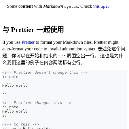
Some
content
with
Markdown
. Check
this
.
syntax
api
与 Prettier 一起使用
If you use
Prettier
to format your Markdown files, Prettier might
auto-format your code to invalid admonition syntax. 要避免这个问
题，你可以在开始和结束的
周围空出一行。 这也是为什
:::
么我们这里的例子在内容两端都有空行。
<!-- Prettier doesn't change this -->
:::note
Hello world
:::
<!-- Prettier changes this -->
:::note
Hello world
:::
<!-- to this -->
::: note Hello world:::