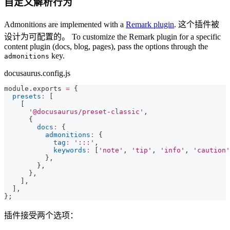
自定义解析行为
Admonitions are implemented with a
Remark plugin
. 这个插件被
设计为可配置的。 To customize the Remark plugin for a specific
content plugin (docs, blog, pages), pass the options through the
key.
admonitions
docusaurus.config.js
module
.
exports
=
{
presets
:
[
[
'@docusaurus/preset-classic'
,
{
docs
:
{
admonitions
:
{
tag
:
':::'
,
keywords
:
[
'note'
,
'tip'
,
'info'
,
'caution'
}
,
}
,
}
,
]
,
]
,
}
;
插件接受两个选项：