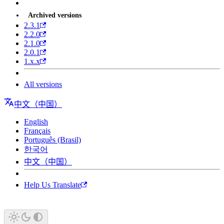
Archived versions
2.3.1
2.2.0
2.1.0
2.0.1
1.x.x
All versions
中文（中国）
English
Français
Português (Brasil)
한국어
中文（中国）
Help Us Translate