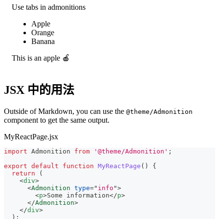
Use tabs in admonitions
Apple
Orange
Banana
This is an apple 🍎
JSX 中的用法
Outside of Markdown, you can use the
@theme/Admonition
component to get the same output.
MyReactPage.jsx
import
Admonition
from
'@theme/Admonition'
;
export
default
function
MyReactPage
(
)
{
return
(
<
div
>
<
Admonition
type
=
"
info
"
>
<
p
>
Some information
</
p
>
</
Admonition
>
</
div
>
)
;