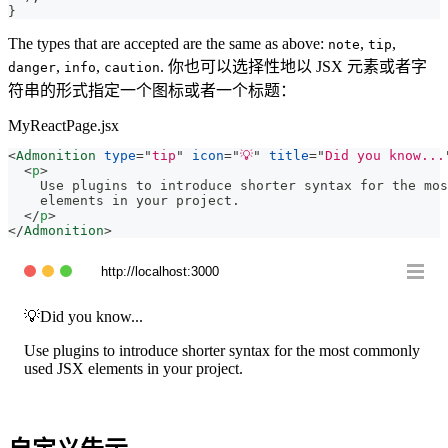
}
The types that are accepted are the same as above:
,
,
note
tip
,
,
. 你也可以选择性地以 JSX 元素或者字
danger
info
caution
符串的形式指定一个图标或者一个标题：
MyReactPage.jsx
<
Admonition
type
=
"
tip
"
icon
=
"
💡
"
title
=
"
Did you know...
<
p
>
    Use plugins to introduce shorter syntax for the mos
    elements in your project.
</
p
>
</
Admonition
>
http://localhost:3000
💡
Did you know...
Use plugins to introduce shorter syntax for the most commonly
used JSX elements in your project.