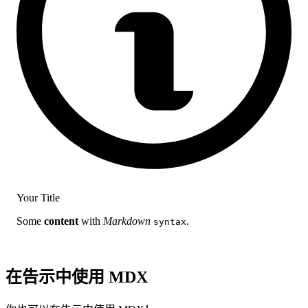
Your Title
Some
content
with
Markdown
.
syntax
在告示中使用 MDX