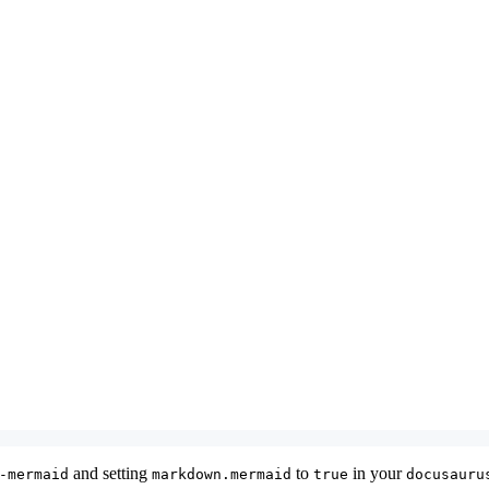
and setting
to
in your
-mermaid
markdown.mermaid
true
docusauru