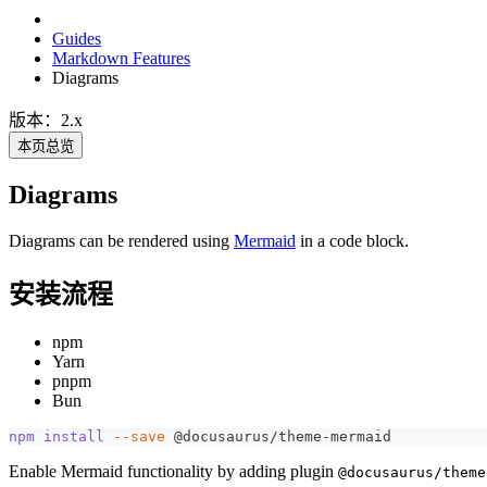
Guides
Markdown Features
Diagrams
版本：2.x
本页总览
Diagrams
Diagrams can be rendered using
Mermaid
in a code block.
安装流程
npm
Yarn
pnpm
Bun
npm
install
--save
 @docusaurus/theme-mermaid
Enable Mermaid functionality by adding plugin
@docusaurus/theme