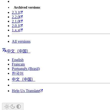
Archived versions
2.3.1
2.2.0
2.1.0
2.0.1
1.x.x
All versions
中文（中国）
English
Français
Português (Brasil)
한국어
中文（中国）
Help Us Translate