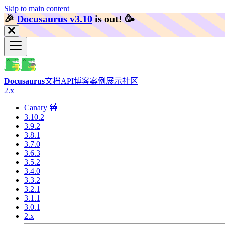
Skip to main content
🎉️
Docusaurus v3.10
is out!
🥳️
Docusaurus
文档
API
博客
案例展示
社区
2.x
Canary 🚧
3.10.2
3.9.2
3.8.1
3.7.0
3.6.3
3.5.2
3.4.0
3.3.2
3.2.1
3.1.1
3.0.1
2.x