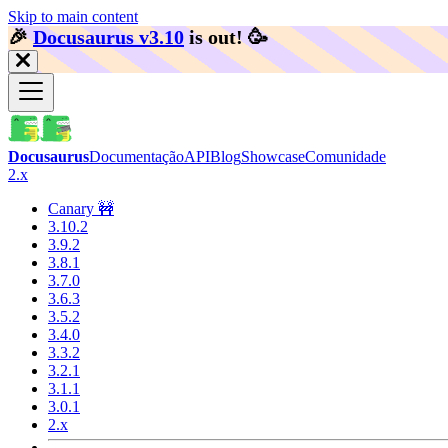
Skip to main content
🎉️
Docusaurus v3.10
is out!
🥳️
Docusaurus
Documentação
API
Blog
Showcase
Comunidade
2.x
Canary 🚧
3.10.2
3.9.2
3.8.1
3.7.0
3.6.3
3.5.2
3.4.0
3.3.2
3.2.1
3.1.1
3.0.1
2.x