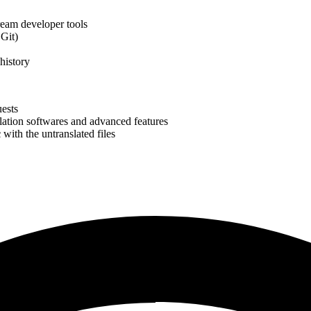
ream developer tools
 Git)
 history
uests
slation softwares and advanced features
c
with the untranslated files