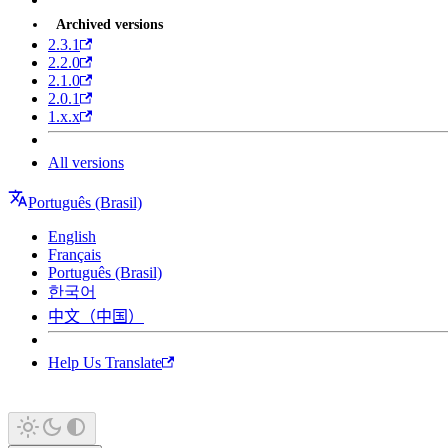
Archived versions
2.3.1
2.2.0
2.1.0
2.0.1
1.x.x
All versions
Português (Brasil)
English
Français
Português (Brasil)
한국어
中文（中国）
Help Us Translate