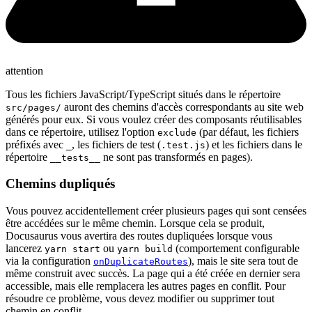
attention
Tous les fichiers JavaScript/TypeScript situés dans le répertoire
auront des chemins d'accès correspondants au site web
src/pages/
générés pour eux. Si vous voulez créer des composants réutilisables
dans ce répertoire, utilisez l'option
(par défaut, les fichiers
exclude
préfixés avec
, les fichiers de test (
) et les fichiers dans le
_
.test.js
répertoire
ne sont pas transformés en pages).
__tests__
Chemins dupliqués
Vous pouvez accidentellement créer plusieurs pages qui sont censées
être accédées sur le même chemin. Lorsque cela se produit,
Docusaurus vous avertira des routes dupliquées lorsque vous
lancerez
ou
(comportement configurable
yarn start
yarn build
via la configuration
), mais le site sera tout de
onDuplicateRoutes
même construit avec succès. La page qui a été créée en dernier sera
accessible, mais elle remplacera les autres pages en conflit. Pour
résoudre ce problème, vous devez modifier ou supprimer tout
chemin en conflit.