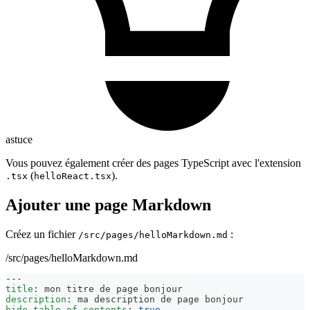
astuce
Vous pouvez également créer des pages TypeScript avec l'extension
(
).
.tsx
helloReact.tsx
Ajouter une page Markdown
Créez un fichier
:
/src/pages/helloMarkdown.md
/src/pages/helloMarkdown.md
---
title
:
 mon titre de page bonjour
description
:
 ma description de page bonjour
hide_table_of_contents
:
true