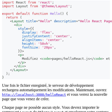
import
React
from
'react'
;
import
Layout
from
'@theme/Layout'
;
export
default
function
Hello
(
)
{
return
(
<
Layout
title
=
"
Hello
"
description
=
"
Hello React Page
<
div
style
=
{
{
display
:
'flex'
,
justifyContent
:
'center'
,
alignItems
:
'center'
,
height
:
'50vh'
,
fontSize
:
'20px'
,
}
}
>
<
p
>
          Modifiez 
<
code
>
pages/helloReact.js
</
code
>
 et 
</
p
>
</
div
>
</
Layout
>
)
;
}
Une fois le fichier enregistré, le serveur de développement
rechargera automatiquement les modifications. Maintenant, ouvrez
et vous verrez la nouvelle
http://localhost:3000/helloReact
page que vous venez de créer.
Chaque page ne possède aucun style. Vous devrez importer le
composant
de
et envelopper votre contenu