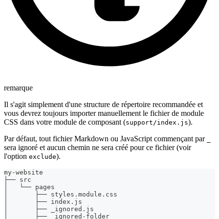
remarque
Il s'agit simplement d'une structure de répertoire recommandée et
vous devrez toujours importer manuellement le fichier de module
CSS dans votre module de composant (
).
support/index.js
Par défaut, tout fichier Markdown ou JavaScript commençant par
_
sera ignoré et aucun chemin ne sera créé pour ce fichier (voir
l'option
).
exclude
my-website
├── src
│   └── pages
│       ├── styles.module.css
│       ├── index.js
│       ├── _ignored.js
│       ├── _ignored-folder