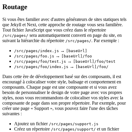
Routage
Si vous êtes familier avec d'autres générateurs de sites statiques tels
que Jekyll et Next, cette approche de routage vous sera familière.
Tout fichier JavaScript que vous créez dans le répertoire
sera automatiquement converti en page du site, en
/src/pages/
suivant la hiérarchie du répertoire
. Par exemple :
/src/pages/
→
/src/pages/index.js
[baseUrl]
→
/src/pages/foo.js
[baseUrl]/foo
→
/src/pages/foo/test.js
[baseUrl]/foo/test
→
/src/pages/foo/index.js
[baseUrl]/foo/
Dans cette ère de développement basé sur des composants, il est
encouragé à colocaliser votre style, balisage et comportement en
composants. Chaque page est une composante et si vous avez
besoin de personnaliser le design de votre page avec vos propres
styles, nous vous recommandons de colocaliser vos styles avec la
composante de page dans son propre répertoire. Par exemple, pour
créer une page « Support », vous pouvez faire l'une des tâches
suivantes :
Ajoutez un fichier
/src/pages/support.js
Créez un répertoire
et un fichier
/src/pages/support/