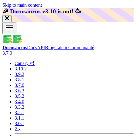
Skip to main content
🎉️
Docusaurus v3.10
is out!
🥳️
Docusaurus
Docs
API
Blog
Galerie
Communauté
3.7.0
Canary 🚧
3.10.2
3.9.2
3.8.1
3.7.0
3.6.3
3.5.2
3.4.0
3.3.2
3.2.1
3.1.1
3.0.1
2.x