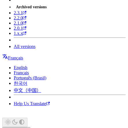
Archived versions
2.3.1
2.2.0
2.1.0
2.0.1
1.x.x
All versions
Français
English
Français
Português (Brasil)
한국어
中文（中国）
Help Us Translate