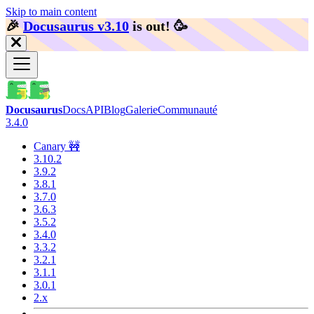
Skip to main content
🎉️
Docusaurus v3.10
is out!
🥳️
Docusaurus
Docs
API
Blog
Galerie
Communauté
3.4.0
Canary 🚧
3.10.2
3.9.2
3.8.1
3.7.0
3.6.3
3.5.2
3.4.0
3.3.2
3.2.1
3.1.1
3.0.1
2.x