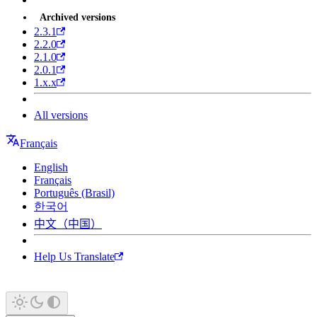
Archived versions
2.3.1
2.2.0
2.1.0
2.0.1
1.x.x
All versions
Français
English
Français
Português (Brasil)
한국어
中文（中国）
Help Us Translate