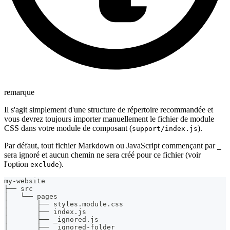
remarque
Il s'agit simplement d'une structure de répertoire recommandée et
vous devrez toujours importer manuellement le fichier de module
CSS dans votre module de composant (
).
support/index.js
Par défaut, tout fichier Markdown ou JavaScript commençant par
_
sera ignoré et aucun chemin ne sera créé pour ce fichier (voir
l'option
).
exclude
my-website
├── src
│   └── pages
│       ├── styles.module.css
│       ├── index.js
│       ├── _ignored.js
│       ├── _ignored-folder