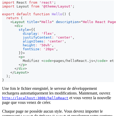
import
React
from
'react'
;
import
Layout
from
'@theme/Layout'
;
export
default
function
Hello
(
)
{
return
(
<
Layout
title
=
"
Hello
"
description
=
"
Hello React Page
<
div
style
=
{
{
display
:
'flex'
,
justifyContent
:
'center'
,
alignItems
:
'center'
,
height
:
'50vh'
,
fontSize
:
'20px'
,
}
}
>
<
p
>
          Modifiez 
<
code
>
pages/helloReact.js
</
code
>
 et 
</
p
>
</
div
>
</
Layout
>
)
;
}
Une fois le fichier enregistré, le serveur de développement
rechargera automatiquement les modifications. Maintenant, ouvrez
et vous verrez la nouvelle
http://localhost:3000/helloReact
page que vous venez de créer.
Chaque page ne possède aucun style. Vous devrez importer le
composant
de
et envelopper votre contenu