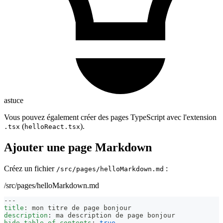
astuce
Vous pouvez également créer des pages TypeScript avec l'extension
(
).
.tsx
helloReact.tsx
Ajouter une page Markdown
Créez un fichier
:
/src/pages/helloMarkdown.md
/src/pages/helloMarkdown.md
---
title
:
 mon titre de page bonjour
description
:
 ma description de page bonjour
hide_table_of_contents
:
true