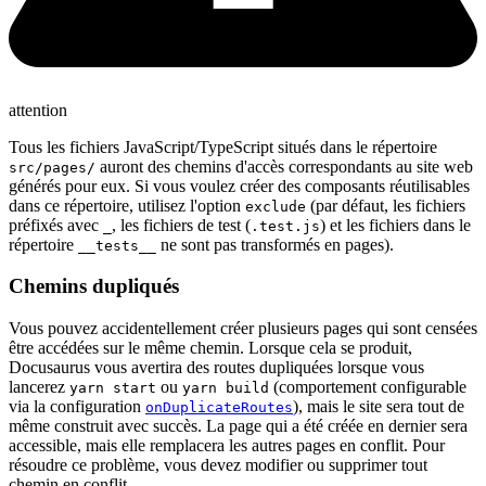
attention
Tous les fichiers JavaScript/TypeScript situés dans le répertoire
auront des chemins d'accès correspondants au site web
src/pages/
générés pour eux. Si vous voulez créer des composants réutilisables
dans ce répertoire, utilisez l'option
(par défaut, les fichiers
exclude
préfixés avec
, les fichiers de test (
) et les fichiers dans le
_
.test.js
répertoire
ne sont pas transformés en pages).
__tests__
Chemins dupliqués
Vous pouvez accidentellement créer plusieurs pages qui sont censées
être accédées sur le même chemin. Lorsque cela se produit,
Docusaurus vous avertira des routes dupliquées lorsque vous
lancerez
ou
(comportement configurable
yarn start
yarn build
via la configuration
), mais le site sera tout de
onDuplicateRoutes
même construit avec succès. La page qui a été créée en dernier sera
accessible, mais elle remplacera les autres pages en conflit. Pour
résoudre ce problème, vous devez modifier ou supprimer tout
chemin en conflit.