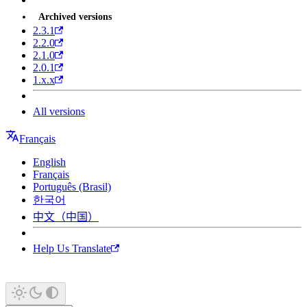
Archived versions
2.3.1
2.2.0
2.1.0
2.0.1
1.x.x
All versions
Français
English
Français
Português (Brasil)
한국어
中文（中国）
Help Us Translate