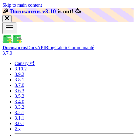
Skip to main content
🎉️
Docusaurus v3.10
is out!
🥳️
Docusaurus
Docs
API
Blog
Galerie
Communauté
3.7.0
Canary 🚧
3.10.2
3.9.2
3.8.1
3.7.0
3.6.3
3.5.2
3.4.0
3.3.2
3.2.1
3.1.1
3.0.1
2.x