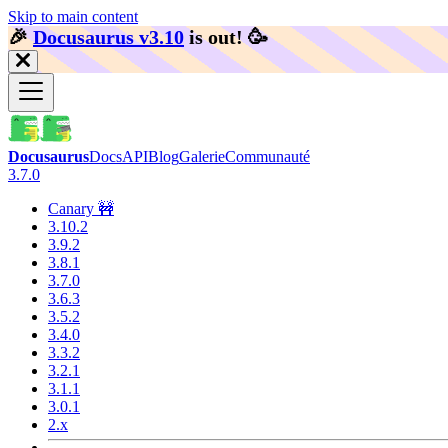
Skip to main content
🎉️
Docusaurus v3.10
is out!
🥳️
Docusaurus
Docs
API
Blog
Galerie
Communauté
3.7.0
Canary 🚧
3.10.2
3.9.2
3.8.1
3.7.0
3.6.3
3.5.2
3.4.0
3.3.2
3.2.1
3.1.1
3.0.1
2.x