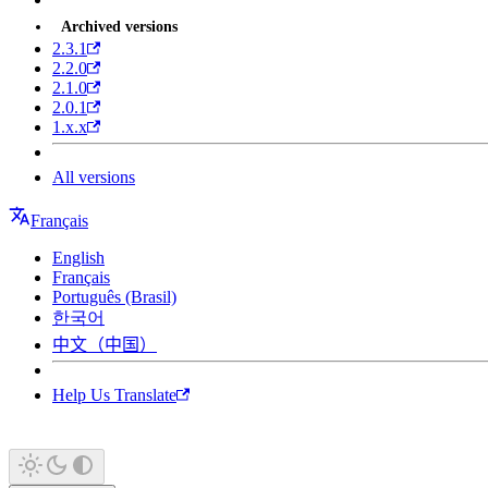
Archived versions
2.3.1
2.2.0
2.1.0
2.0.1
1.x.x
All versions
Français
English
Français
Português (Brasil)
한국어
中文（中国）
Help Us Translate