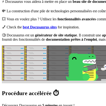
⚡️ Docusaurus vous aidera à mettre en place un
beau site de documen
💸 La construction d'une pile de technologies personnalisées est coûte
💥 Vous en voulez plus ? Utilisez les
fonctionnalités avancées
comme 
💅 Check the
best Docusaurus sites
for inspiration.
🧐 Docusaurus est un
générateur de site statique
. Il construit une
ap
fournit des fonctionnalités de
documentation prêtes à l'emploi
, mais
Procédure accélérée ⏱️
Découvrez Docusaurus en
5 minutes
en jouant !