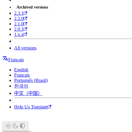
Archived versions
2.3.1
2.2.0
2.1.0
2.0.1
1.x.x
All versions
Français
English
Français
Português (Brasil)
한국어
中文（中国）
Help Us Translate