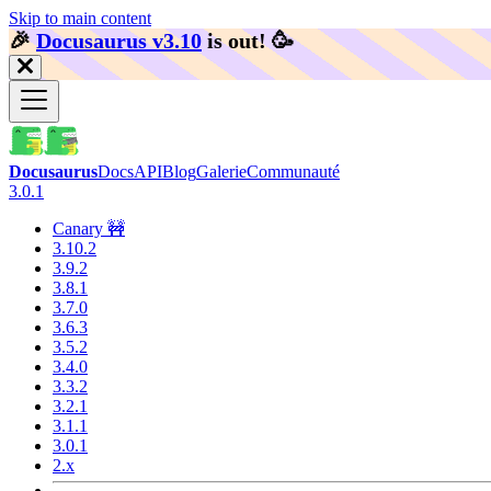
Skip to main content
🎉️
Docusaurus v3.10
is out!
🥳️
Docusaurus
Docs
API
Blog
Galerie
Communauté
3.0.1
Canary 🚧
3.10.2
3.9.2
3.8.1
3.7.0
3.6.3
3.5.2
3.4.0
3.3.2
3.2.1
3.1.1
3.0.1
2.x