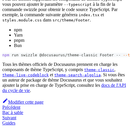
vous pouvez ajouter le paramètre
à la fin de la
--typescript
commande swizzle pour obtenir le code source TypeScript. Par
exemple, la commande suivante générera
et
index.tsx
dans
.
styles.module.css
src/theme/Footer
npm
Yarn
pnpm
Bun
npm
 run swizzle @docusaurus/theme-classic Footer -- 
--t
Tous les thèmes officiels de Docusaurus prennent en charge les
composants de thème TypeScript, y compris
,
theme-classic
et
. Si vous êtes
theme-live-codeblock
theme-search-algolia
un auteur de package de thème Docusaurus et que vous souhaitez
ajouter la prise en charge de TypeScript, consultez les
docs de l'API
du cycle de vie
.
Modifier cette page
Précédent
Bac à sable
Suivant
Guides