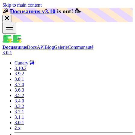
Skip to main content
🎉️
Docusaurus v3.10
is out!
🥳️
Docusaurus
Docs
API
Blog
Galerie
Communauté
3.0.1
Canary 🚧
3.10.2
3.9.2
3.8.1
3.7.0
3.6.3
3.5.2
3.4.0
3.3.2
3.2.1
3.1.1
3.0.1
2.x