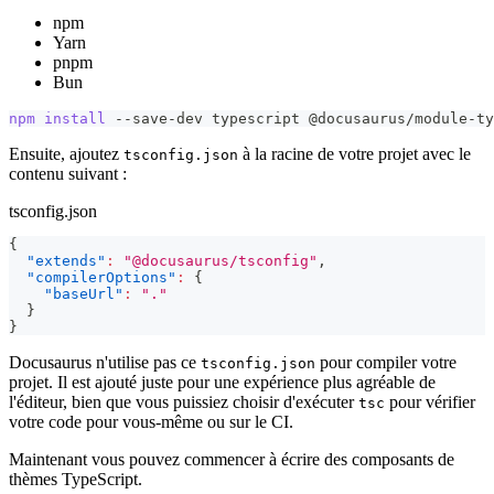
npm
Yarn
pnpm
Bun
npm
install
 --save-dev typescript @docusaurus/module-ty
Ensuite, ajoutez
à la racine de votre projet avec le
tsconfig.json
contenu suivant :
tsconfig.json
{
"extends"
:
"@docusaurus/tsconfig"
,
"compilerOptions"
:
{
"baseUrl"
:
"."
}
}
Docusaurus n'utilise pas ce
pour compiler votre
tsconfig.json
projet. Il est ajouté juste pour une expérience plus agréable de
l'éditeur, bien que vous puissiez choisir d'exécuter
pour vérifier
tsc
votre code pour vous-même ou sur le CI.
Maintenant vous pouvez commencer à écrire des composants de
thèmes TypeScript.