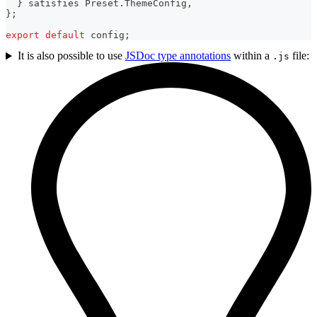
}
 satisfies Preset
.
ThemeConfig
,
}
;
export
default
 config
;
It is also possible to use
JSDoc type annotations
within a
file:
.js