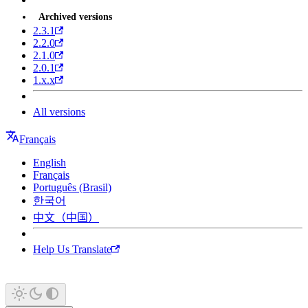
Archived versions
2.3.1
2.2.0
2.1.0
2.0.1
1.x.x
All versions
Français
English
Français
Português (Brasil)
한국어
中文（中国）
Help Us Translate