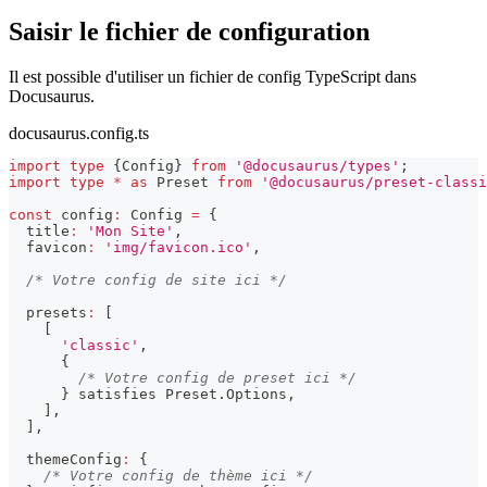
Saisir le fichier de configuration
Il est possible d'utiliser un fichier de config TypeScript dans
Docusaurus.
docusaurus.config.ts
import
type
{
Config
}
from
'@docusaurus/types'
;
import
type
*
as
 Preset 
from
'@docusaurus/preset-classi
const
 config
:
 Config 
=
{
  title
:
'Mon Site'
,
  favicon
:
'img/favicon.ico'
,
/* Votre config de site ici */
  presets
:
[
[
'classic'
,
{
/* Votre config de preset ici */
}
 satisfies Preset
.
Options
,
]
,
]
,
  themeConfig
:
{
/* Votre config de thème ici */