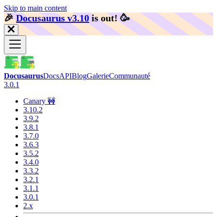
Skip to main content
🎉️
Docusaurus v3.10
is out!
🥳️
Docusaurus
Docs
API
Blog
Galerie
Communauté
3.0.1
Canary 🚧
3.10.2
3.9.2
3.8.1
3.7.0
3.6.3
3.5.2
3.4.0
3.3.2
3.2.1
3.1.1
3.0.1
2.x