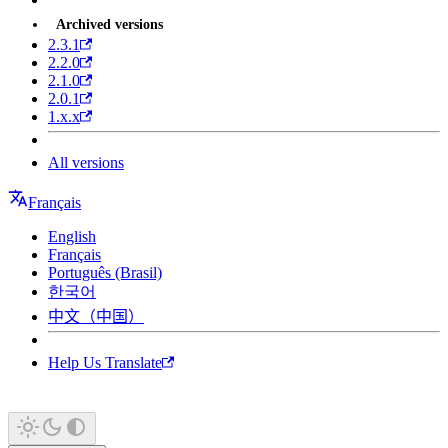
Archived versions
2.3.1
2.2.0
2.1.0
2.0.1
1.x.x
All versions
Français
English
Français
Português (Brasil)
한국어
中文（中国）
Help Us Translate