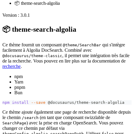
📦 theme-search-algolia
Version : 3.0.1
📦 theme-search-algolia
Ce thème fournit un composant
qui s'intègre
@theme/SearchBar
facilement à Algolia DocSearch. Combiné avec
, il permet une intégration très facile
@docusaurus/theme-classic
de la recherche. Vous pouvez en lire plus sur la documentation de
recherche
.
npm
Yarn
pnpm
Bun
npm
install
--save
 @docusaurus/theme-search-algolia
Ce thème ajoute également une page de recherche disponible depuis
le chemin
(en tant que composant swizzlable de
/search
) avec la prise en charge OpenSearch. Vous pouvez
SearchPage
changer ce chemin par défaut via
. Utilisez
pour
themeConfig.algolia.searchPagePath
false