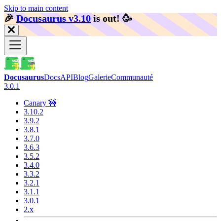
Skip to main content
🎉️
Docusaurus v3.10
is out!
🥳️
Docusaurus
Docs
API
Blog
Galerie
Communauté
3.0.1
Canary 🚧
3.10.2
3.9.2
3.8.1
3.7.0
3.6.3
3.5.2
3.4.0
3.3.2
3.2.1
3.1.1
3.0.1
2.x