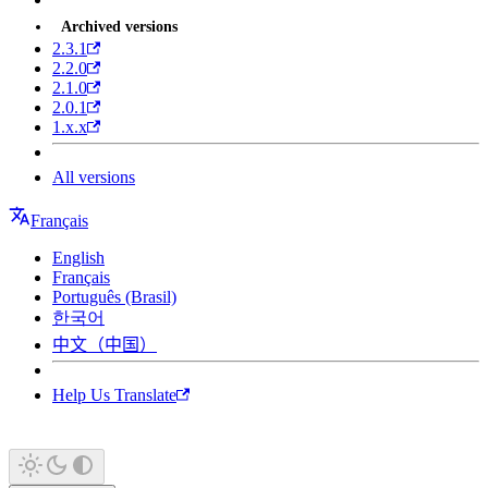
Archived versions
2.3.1
2.2.0
2.1.0
2.0.1
1.x.x
All versions
Français
English
Français
Português (Brasil)
한국어
中文（中国）
Help Us Translate