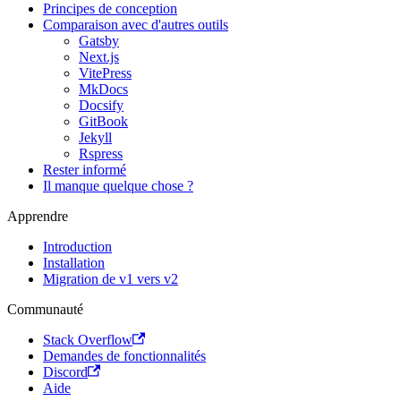
Principes de conception
Comparaison avec d'autres outils
Gatsby
Next.js
VitePress
MkDocs
Docsify
GitBook
Jekyll
Rspress
Rester informé
Il manque quelque chose ?
Apprendre
Introduction
Installation
Migration de v1 vers v2
Communauté
Stack Overflow
Demandes de fonctionnalités
Discord
Aide