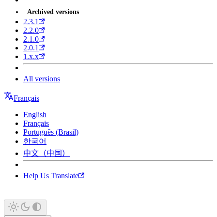
Archived versions
2.3.1
2.2.0
2.1.0
2.0.1
1.x.x
All versions
Français
English
Français
Português (Brasil)
한국어
中文（中国）
Help Us Translate