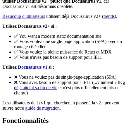
utiliser Docusaurus v2+ plutôt que Docusaurus v1
, car
Docusaurus v1 est désormais obsolète.
Beaucoup d'utilisateurs
utilisent déjà Docusaurus v2+ (
trends
).
Utilisez Docusaurus v2+ si :
✅
You want a modern static documentation site
✅
Vous voulez une single-page-application (SPA) avec un
routage côté client
✅
Vous voulez la pleine puissance de React et MDX
✅
Vous n'avez pas besoin de support pour IE11
Utilisez
Docusaurus v1
si :
❌
Vous ne voulez pas de single-page-application (SPA)
❌
Vous avez besoin de support pour IE11 (...vraiment ? IE
a
déjà atteint sa fin de vie
et n'est plus officiellement pris en
charge)
Les utilisateurs de la v1 qui cherchent à passer à la v2+ peuvent
suivre notre
guide de migration
.
Fonctionnalités