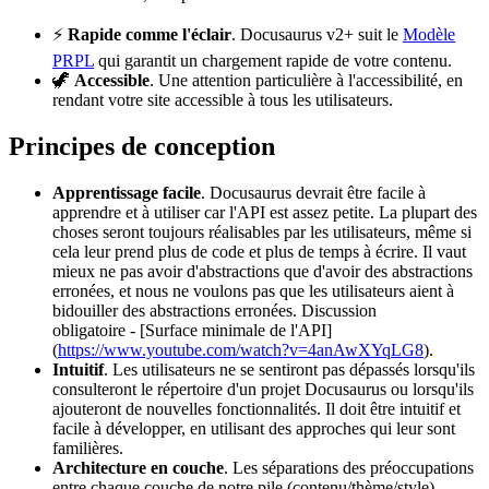
⚡️
Rapide comme l'éclair
. Docusaurus v2+ suit le
Modèle
PRPL
qui garantit un chargement rapide de votre contenu.
🦖
Accessible
. Une attention particulière à l'accessibilité, en
rendant votre site accessible à tous les utilisateurs.
Principes de conception
Apprentissage facile
. Docusaurus devrait être facile à
apprendre et à utiliser car l'API est assez petite. La plupart des
choses seront toujours réalisables par les utilisateurs, même si
cela leur prend plus de code et plus de temps à écrire. Il vaut
mieux ne pas avoir d'abstractions que d'avoir des abstractions
erronées, et nous ne voulons pas que les utilisateurs aient à
bidouiller des abstractions erronées. Discussion
obligatoire - [Surface minimale de l'API]
(
https://www.youtube.com/watch?v=4anAwXYqLG8
).
Intuitif
. Les utilisateurs ne se sentiront pas dépassés lorsqu'ils
consulteront le répertoire d'un projet Docusaurus ou lorsqu'ils
ajouteront de nouvelles fonctionnalités. Il doit être intuitif et
facile à développer, en utilisant des approches qui leur sont
familières.
Architecture en couche
. Les séparations des préoccupations
entre chaque couche de notre pile (contenu/thème/style)