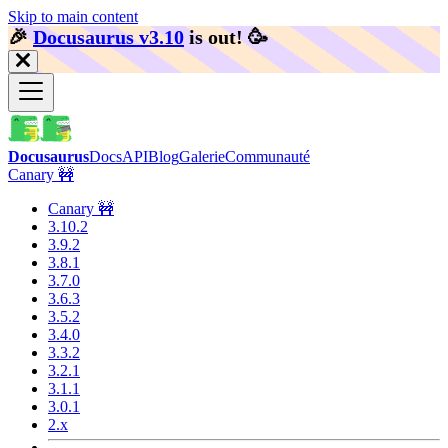
Skip to main content
🎉️
Docusaurus v3.10
is out!
🥳️
Docusaurus
Docs
API
Blog
Galerie
Communauté
Canary 🚧
Canary 🚧
3.10.2
3.9.2
3.8.1
3.7.0
3.6.3
3.5.2
3.4.0
3.3.2
3.2.1
3.1.1
3.0.1
2.x