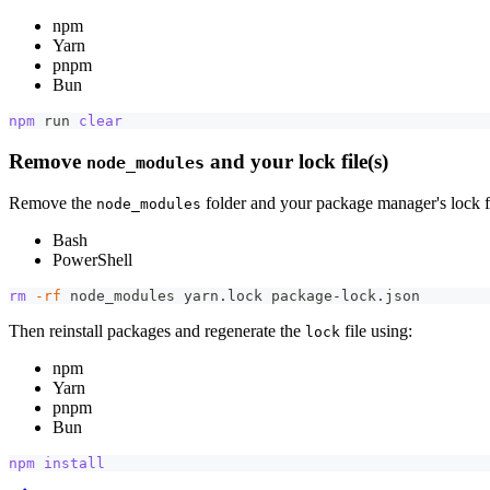
npm
Yarn
pnpm
Bun
npm
 run 
clear
Remove
and your lock file(s)
node_modules
Remove the
folder and your package manager's lock fi
node_modules
Bash
PowerShell
rm
-rf
 node_modules yarn.lock package-lock.json
Then reinstall packages and regenerate the
file using:
lock
npm
Yarn
pnpm
Bun
npm
install