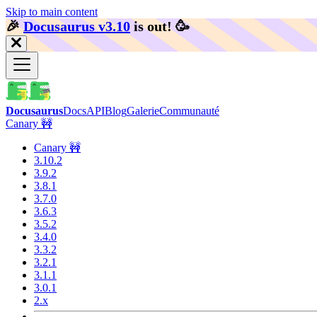
Skip to main content
🎉️
Docusaurus v3.10
is out!
🥳️
Docusaurus
Docs
API
Blog
Galerie
Communauté
Canary 🚧
Canary 🚧
3.10.2
3.9.2
3.8.1
3.7.0
3.6.3
3.5.2
3.4.0
3.3.2
3.2.1
3.1.1
3.0.1
2.x