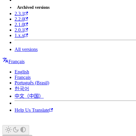
Archived versions
2.3.1
2.2.0
2.1.0
2.0.1
1.x.x
All versions
Français
English
Français
Português (Brasil)
한국어
中文（中国）
Help Us Translate