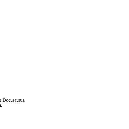
e
Docusaurus
.
).