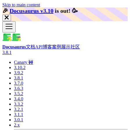
Skip to main content
🎉️
Docusaurus v3.10
is out!
🥳️
Docusaurus
文档
API
博客
案例展示
社区
3.8.1
Canary 🚧
3.10.2
3.9.2
3.8.1
3.7.0
3.6.3
3.5.2
3.4.0
3.3.2
3.2.1
3.1.1
3.0.1
2.x