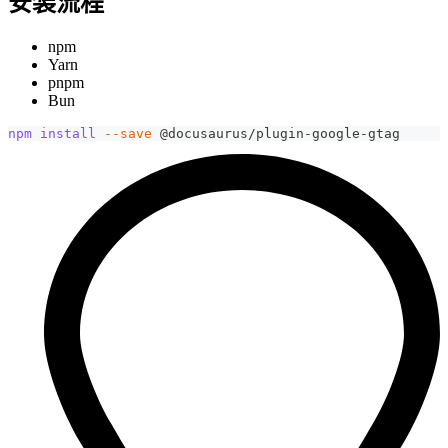
安装流程
npm
Yarn
pnpm
Bun
npm
install
--save
 @docusaurus/plugin-google-gtag