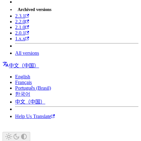
Archived versions
2.3.1
2.2.0
2.1.0
2.0.1
1.x.x
All versions
中文（中国）
English
Français
Português (Brasil)
한국어
中文（中国）
Help Us Translate