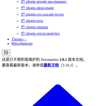
📦 plugin-google-tag-manager
📦 plugin-ideal-image
📦 plugin-css-cascade-layers
📦 plugin-pwa
📦 plugin-sitemap
📦 plugin-vercel-analytics
Themes
Miscellaneous
这是已不再积极维护的
Docusaurus
3.8.1
版本文档。
要查看最新版本，请参阅
最新文档
（
3.10.2
）。