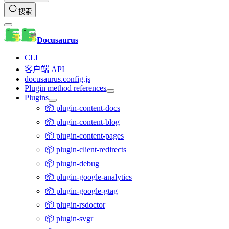
搜索
Docusaurus
CLI
客户端 API
docusaurus.config.js
Plugin method references
Plugins
📦 plugin-content-docs
📦 plugin-content-blog
📦 plugin-content-pages
📦 plugin-client-redirects
📦 plugin-debug
📦 plugin-google-analytics
📦 plugin-google-gtag
📦 plugin-rsdoctor
📦 plugin-svgr