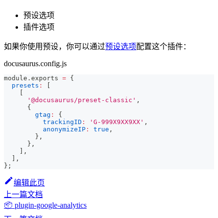
预设选项
插件选项
如果你使用预设，你可以通过
预设选项
配置这个插件：
docusaurus.config.js
module
.
exports
=
{
presets
:
[
[
'@docusaurus/preset-classic'
,
{
gtag
:
{
trackingID
:
'G-999X9XX9XX'
,
anonymizeIP
:
true
,
}
,
}
,
]
,
]
,
}
;
编辑此页
上一篇文档
📦 plugin-google-analytics