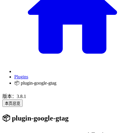
Plugins
📦 plugin-google-gtag
版本：3.8.1
本页总览
📦 plugin-google-gtag