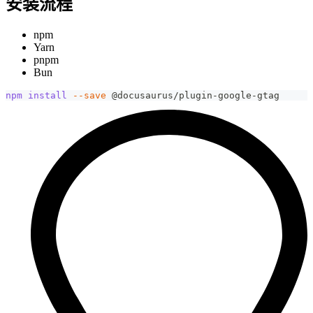
安装流程
npm
Yarn
pnpm
Bun
npm
install
--save
 @docusaurus/plugin-google-gtag