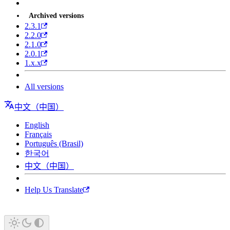
Archived versions
2.3.1
2.2.0
2.1.0
2.0.1
1.x.x
All versions
中文（中国）
English
Français
Português (Brasil)
한국어
中文（中国）
Help Us Translate