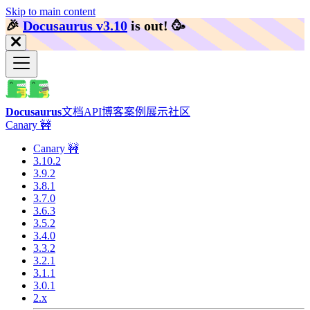
Skip to main content
🎉️
Docusaurus v3.10
is out!
🥳️
Docusaurus
文档
API
博客
案例展示
社区
Canary 🚧
Canary 🚧
3.10.2
3.9.2
3.8.1
3.7.0
3.6.3
3.5.2
3.4.0
3.3.2
3.2.1
3.1.1
3.0.1
2.x