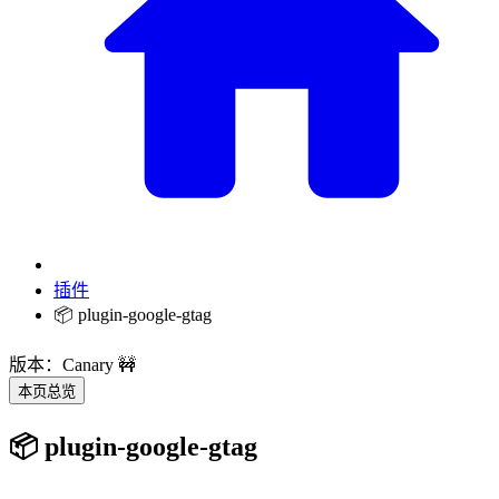
插件
📦 plugin-google-gtag
版本：Canary 🚧
本页总览
📦 plugin-google-gtag