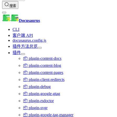
搜索
Docusaurus
CLI
客户端 API
docusaurus.config.js
插件方法总览
插件
📦 plugin-content-docs
📦 plugin-content-blog
📦 plugin-content-pages
📦 plugin-client-redirects
📦 plugin-debug
📦 plugin-google-gtag
📦 plugin-rsdoctor
📦 plugin-svgr
📦 plugin-google-tag-manager