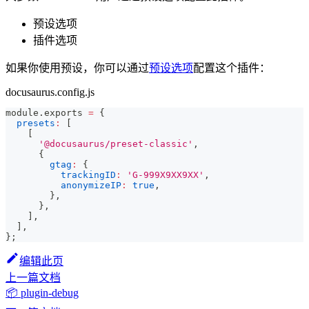
预设选项
插件选项
如果你使用预设，你可以通过
预设选项
配置这个插件：
docusaurus.config.js
module
.
exports
=
{
presets
:
[
[
'@docusaurus/preset-classic'
,
{
gtag
:
{
trackingID
:
'G-999X9XX9XX'
,
anonymizeIP
:
true
,
}
,
}
,
]
,
]
,
}
;
编辑此页
上一篇文档
📦 plugin-debug