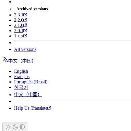
Archived versions
2.3.1
2.2.0
2.1.0
2.0.1
1.x.x
All versions
中文（中国）
English
Français
Português (Brasil)
한국어
中文（中国）
Help Us Translate