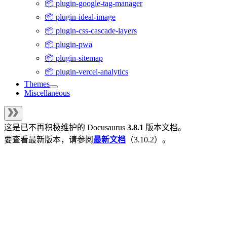
📦 plugin-google-tag-manager
📦 plugin-ideal-image
📦 plugin-css-cascade-layers
📦 plugin-pwa
📦 plugin-sitemap
📦 plugin-vercel-analytics
Themes
Miscellaneous
这是已不再积极维护的
Docusaurus
3.8.1
版本文档。
要查看最新版本，请参阅
最新文档
（
3.10.2
）。