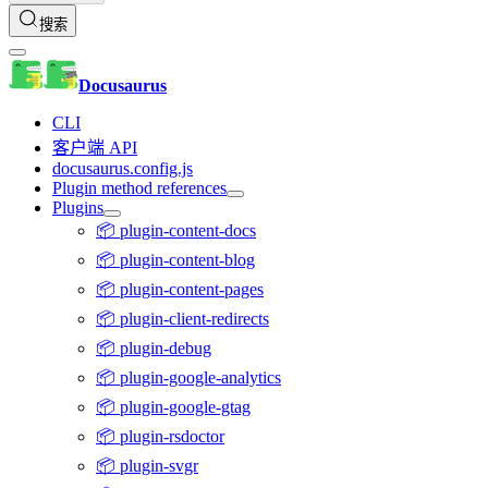
搜索
Docusaurus
CLI
客户端 API
docusaurus.config.js
Plugin method references
Plugins
📦 plugin-content-docs
📦 plugin-content-blog
📦 plugin-content-pages
📦 plugin-client-redirects
📦 plugin-debug
📦 plugin-google-analytics
📦 plugin-google-gtag
📦 plugin-rsdoctor
📦 plugin-svgr