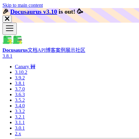
Skip to main content
🎉️
Docusaurus v3.10
is out!
🥳️
Docusaurus
文档
API
博客
案例展示
社区
3.8.1
Canary 🚧
3.10.2
3.9.2
3.8.1
3.7.0
3.6.3
3.5.2
3.4.0
3.3.2
3.2.1
3.1.1
3.0.1
2.x