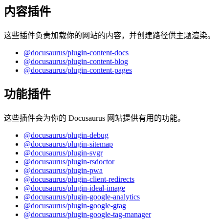
内容插件
这些插件负责加载你的网站的内容，并创建路径供主题渲染。
@docusaurus/plugin-content-docs
@docusaurus/plugin-content-blog
@docusaurus/plugin-content-pages
功能插件
这些插件会为你的 Docusaurus 网站提供有用的功能。
@docusaurus/plugin-debug
@docusaurus/plugin-sitemap
@docusaurus/plugin-svgr
@docusaurus/plugin-rsdoctor
@docusaurus/plugin-pwa
@docusaurus/plugin-client-redirects
@docusaurus/plugin-ideal-image
@docusaurus/plugin-google-analytics
@docusaurus/plugin-google-gtag
@docusaurus/plugin-google-tag-manager