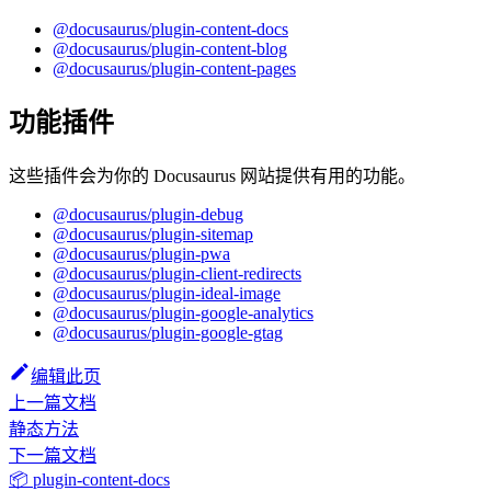
@docusaurus/plugin-content-docs
@docusaurus/plugin-content-blog
@docusaurus/plugin-content-pages
功能插件
这些插件会为你的 Docusaurus 网站提供有用的功能。
@docusaurus/plugin-debug
@docusaurus/plugin-sitemap
@docusaurus/plugin-pwa
@docusaurus/plugin-client-redirects
@docusaurus/plugin-ideal-image
@docusaurus/plugin-google-analytics
@docusaurus/plugin-google-gtag
编辑此页
上一篇文档
静态方法
下一篇文档
📦 plugin-content-docs