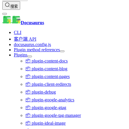
搜索
Docusaurus
CLI
客户端 API
docusaurus.config.js
Plugin method references
Plugins
📦 plugin-content-docs
📦 plugin-content-blog
📦 plugin-content-pages
📦 plugin-client-redirects
📦 plugin-debug
📦 plugin-google-analytics
📦 plugin-google-gtag
📦 plugin-google-tag-manager
📦 plugin-ideal-image