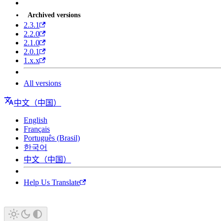
Archived versions
2.3.1
2.2.0
2.1.0
2.0.1
1.x.x
All versions
中文（中国）
English
Français
Português (Brasil)
한국어
中文（中国）
Help Us Translate