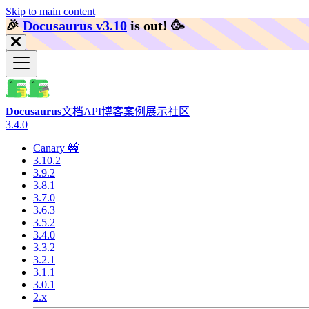
Skip to main content
🎉️
Docusaurus v3.10
is out!
🥳️
Docusaurus
文档
API
博客
案例展示
社区
3.4.0
Canary 🚧
3.10.2
3.9.2
3.8.1
3.7.0
3.6.3
3.5.2
3.4.0
3.3.2
3.2.1
3.1.1
3.0.1
2.x