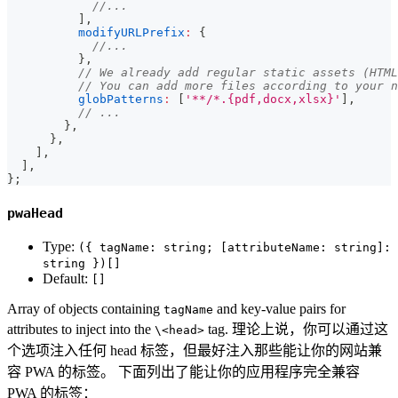
//...
]
,
modifyURLPrefix
:
{
//...
}
,
// We already add regular static assets (HTML
// You can add more files according to your n
globPatterns
:
[
'**/*.{pdf,docx,xlsx}'
]
,
// ...
}
,
}
,
]
,
]
,
}
;
pwaHead
Type:
({ tagName: string; [attributeName: string]:
string })[]
Default:
[]
Array of objects containing
and key-value pairs for
tagName
attributes to inject into the
tag. 理论上说，你可以通过这
\<head>
个选项注入任何 head 标签，但最好注入那些能让你的网站兼
容 PWA 的标签。 下面列出了能让你的应用程序完全兼容
PWA 的标签：