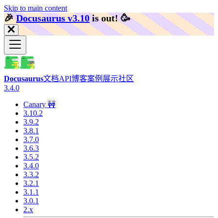
Skip to main content
🎉️
Docusaurus v3.10
is out!
🥳️
Docusaurus
文档
API
博客
案例展示
社区
3.4.0
Canary 🚧
3.10.2
3.9.2
3.8.1
3.7.0
3.6.3
3.5.2
3.4.0
3.3.2
3.2.1
3.1.1
3.0.1
2.x