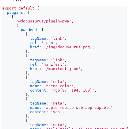
export
default
{
plugins
:
[
[
'@docusaurus/plugin-pwa'
,
{
pwaHead
:
[
{
tagName
:
'link'
,
rel
:
'icon'
,
href
:
'/img/docusaurus.png'
,
}
,
{
tagName
:
'link'
,
rel
:
'manifest'
,
href
:
'/manifest.json'
,
}
,
{
tagName
:
'meta'
,
name
:
'theme-color'
,
content
:
'rgb(37, 194, 160)'
,
}
,
{
tagName
:
'meta'
,
name
:
'apple-mobile-web-app-capable'
,
content
:
'yes'
,
}
,
{
tagName
:
'meta'
,