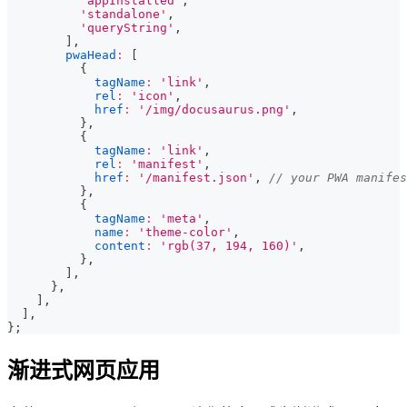
'appInstalled'
,
'standalone'
,
'queryString'
,
]
,
pwaHead
:
[
{
tagName
:
'link'
,
rel
:
'icon'
,
href
:
'/img/docusaurus.png'
,
}
,
{
tagName
:
'link'
,
rel
:
'manifest'
,
href
:
'/manifest.json'
,
// your PWA manifes
}
,
{
tagName
:
'meta'
,
name
:
'theme-color'
,
content
:
'rgb(37, 194, 160)'
,
}
,
]
,
}
,
]
,
]
,
}
;
渐进式网页应用