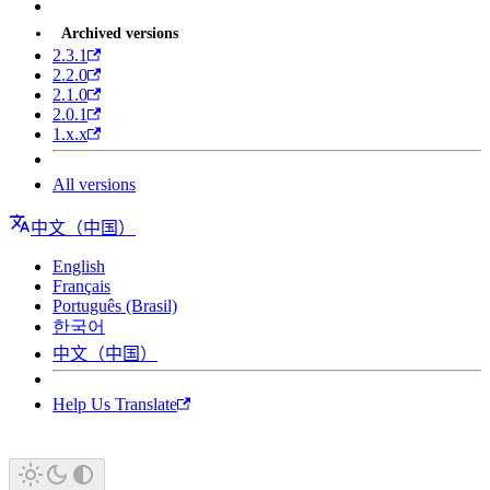
Archived versions
2.3.1
2.2.0
2.1.0
2.0.1
1.x.x
All versions
中文（中国）
English
Français
Português (Brasil)
한국어
中文（中国）
Help Us Translate