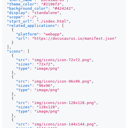
"theme_color"
:
"#2196f3"
,
"background_color"
:
"#424242"
,
"display"
:
"standalone"
,
"scope"
:
"./"
,
"start_url"
:
"./index.html"
,
"related_applications"
:
[
{
"platform"
:
"webapp"
,
"url"
:
"https://docusaurus.io/manifest.json"
}
]
,
"icons"
:
[
{
"src"
:
"img/icons/icon-72x72.png"
,
"sizes"
:
"72x72"
,
"type"
:
"image/png"
}
,
{
"src"
:
"img/icons/icon-96x96.png"
,
"sizes"
:
"96x96"
,
"type"
:
"image/png"
}
,
{
"src"
:
"img/icons/icon-128x128.png"
,
"sizes"
:
"128x128"
,
"type"
:
"image/png"
}
,
{
"src"
:
"img/icons/icon-144x144.png"
,