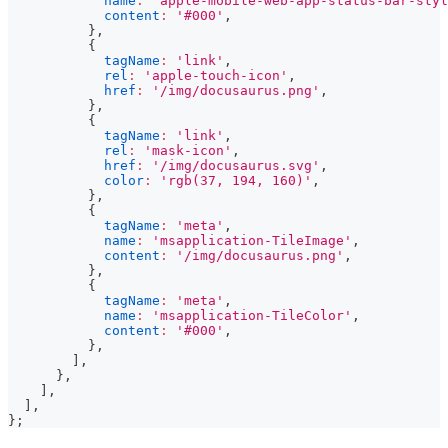
name
:
'apple-mobile-web-app-status-bar-styl
content
:
'#000'
,
}
,
{
tagName
:
'link'
,
rel
:
'apple-touch-icon'
,
href
:
'/img/docusaurus.png'
,
}
,
{
tagName
:
'link'
,
rel
:
'mask-icon'
,
href
:
'/img/docusaurus.svg'
,
color
:
'rgb(37, 194, 160)'
,
}
,
{
tagName
:
'meta'
,
name
:
'msapplication-TileImage'
,
content
:
'/img/docusaurus.png'
,
}
,
{
tagName
:
'meta'
,
name
:
'msapplication-TileColor'
,
content
:
'#000'
,
}
,
]
,
}
,
]
,
]
,
}
;