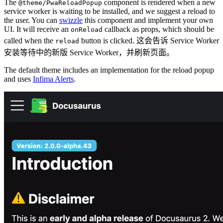
The
component is rendered when a new
@theme/PwaReloadPopup
service worker is waiting to be installed, and we suggest a reload to
the user. You can
swizzle
this component and implement your own
UI. It will receive an
callback as props, which should be
onReload
called when the
button is clicked. 这会告诉 Service Worker
reload
安装等待中的新版 Service Worker，并刷新页面。
The default theme includes an implementation for the reload popup
and uses
Infima Alerts
.