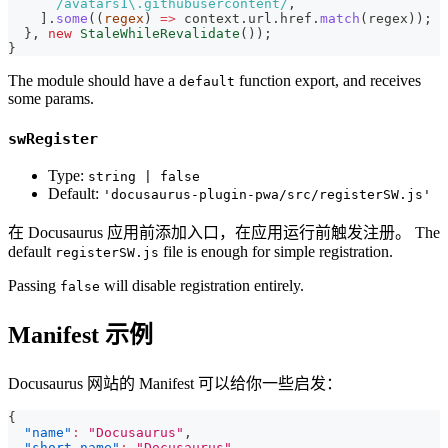
/
avatars1
\.
githubusercontent
/
,
]
.
some
(
(
regex
)
=>
 context
.
url
.
href
.
match
(
regex
)
)
;
}
,
new
StaleWhileRevalidate
(
)
)
;
}
The module should have a
function export, and receives
default
some params.
swRegister
Type:
string | false
Default:
'docusaurus-plugin-pwa/src/registerSW.js'
在 Docusaurus 应用前添加入口，在应用运行前触发注册。 The
default
file is enough for simple registration.
registerSW.js
Passing
will disable registration entirely.
false
Manifest 示例
Docusaurus 网站的 Manifest 可以给你一些启发：
{
"name"
:
"Docusaurus"
,
"short_name"
:
"Docusaurus"
,