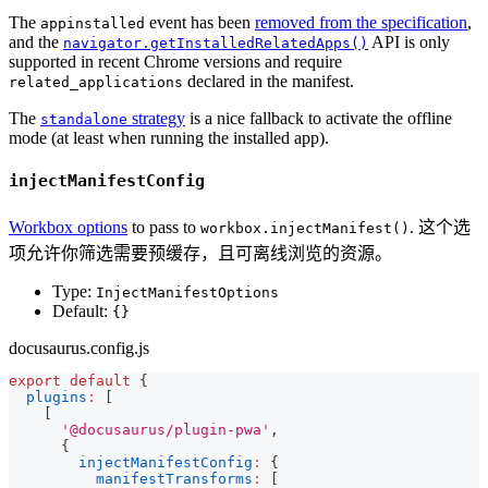
The
event has been
removed from the specification
,
appinstalled
and the
API is only
navigator.getInstalledRelatedApps()
supported in recent Chrome versions and require
declared in the manifest.
related_applications
The
strategy
is a nice fallback to activate the offline
standalone
mode (at least when running the installed app).
injectManifestConfig
Workbox options
to pass to
. 这个选
workbox.injectManifest()
项允许你筛选需要预缓存，且可离线浏览的资源。
Type:
InjectManifestOptions
Default:
{}
docusaurus.config.js
export
default
{
plugins
:
[
[
'@docusaurus/plugin-pwa'
,
{
injectManifestConfig
:
{
manifestTransforms
:
[