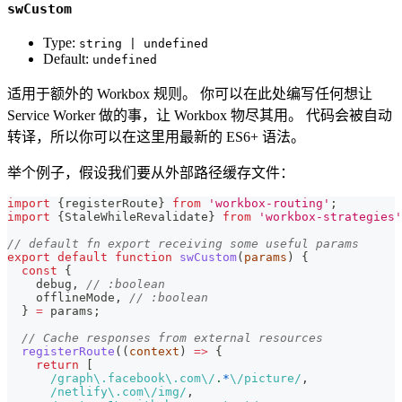
swCustom
Type:
string | undefined
Default:
undefined
适用于额外的 Workbox 规则。 你可以在此处编写任何想让
Service Worker 做的事，让 Workbox 物尽其用。 代码会被自动
转译，所以你可以在这里用最新的 ES6+ 语法。
举个例子，假设我们要从外部路径缓存文件：
import
{
registerRoute
}
from
'workbox-routing'
;
import
{
StaleWhileRevalidate
}
from
'workbox-strategies'
// default fn export receiving some useful params
export
default
function
swCustom
(
params
)
{
const
{
    debug
,
// :boolean
    offlineMode
,
// :boolean
}
=
 params
;
// Cache responses from external resources
registerRoute
(
(
context
)
=>
{
return
[
/
graph
\.
facebook
\.
com
\/
.
*
\/
picture
/
,
/
netlify
\.
com
\/
img
/
,