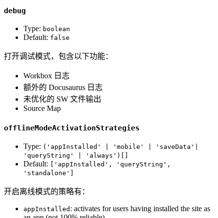
debug
Type:
boolean
Default:
false
打开调试模式，包含以下功能：
Workbox 日志
额外的 Docusaurus 日志
未优化的 SW 文件输出
Source Map
offlineModeActivationStrategies
Type:
('appInstalled' | 'mobile' | 'saveData'|
'queryString' | 'always')[]
Default:
['appInstalled', 'queryString',
'standalone']
开启离线模式的策略有：
: activates for users having installed the site as
appInstalled
an app (not 100% reliable)