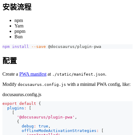
安装流程
npm
Yarn
pnpm
Bun
npm
install
--save
 @docusaurus/plugin-pwa
配置
Create a
PWA manifest
at
.
./static/manifest.json
Modify
with a minimal PWA config, like:
docusaurus.config.js
docusaurus.config.js
export
default
{
plugins
:
[
[
'@docusaurus/plugin-pwa'
,
{
debug
:
true
,
offlineModeActivationStrategies
:
[