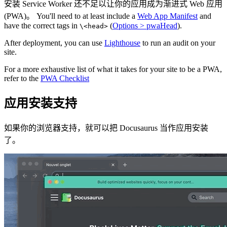
安装 Service Worker 还不足以让你的应用成为渐进式 Web 应用
(PWA)。 You'll need to at least include a
Web App Manifest
and
have the correct tags in
(
Options > pwaHead
).
\<head>
After deployment, you can use
Lighthouse
to run an audit on your
site.
For a more exhaustive list of what it takes for your site to be a PWA,
refer to the
PWA Checklist
应用安装支持
如果你的浏览器支持，就可以把 Docusaurus 当作应用安装
了。