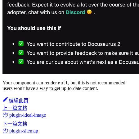
Your component can render
, but this is not recommended:
null
users won't have a way to get up-to-date content.
编辑此页
上一篇文档
📦 plugin-ideal-image
下一篇文档
📦 plugin-sitemap