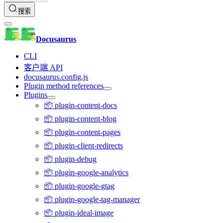
搜索
Docusaurus
CLI
客户端 API
docusaurus.config.js
Plugin method references
Plugins
📦 plugin-content-docs
📦 plugin-content-blog
📦 plugin-content-pages
📦 plugin-client-redirects
📦 plugin-debug
📦 plugin-google-analytics
📦 plugin-google-gtag
📦 plugin-google-tag-manager
📦 plugin-ideal-image