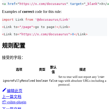
<
a
href
=
"
https://x.com/docusaurus
"
target
=
"
_blank
"
>
X
</
a
Examples of
correct
code for this rule:
import
Link
from
'@docusaurus/Link'
<
Link
 to
=
"/page"
>
go to page
!
<
/
Link
>
<
Link
 to
=
"https://x.com/docusaurus"
>
X
<
/
Link
>
规则配置
接受的字段：
默认
选项
类型
描述
值
Set to true will not report any
\<a>
tags with absolute URLs including a
ignoreFullyResolved
boolean
false
protocol.
编辑此页
上一篇文档
📦 eslint-plugin