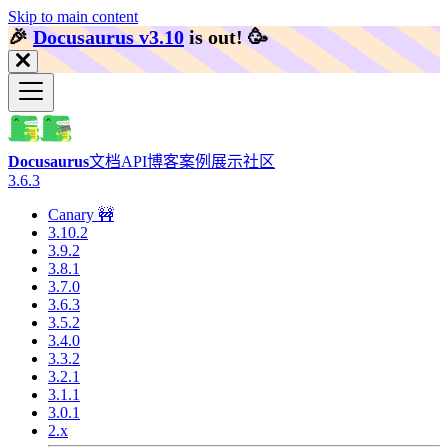
Skip to main content
🎉️
Docusaurus v3.10
is out!
🥳️
Docusaurus
文档
API
博客
案例展示
社区
3.6.3
Canary 🚧
3.10.2
3.9.2
3.8.1
3.7.0
3.6.3
3.5.2
3.4.0
3.3.2
3.2.1
3.1.1
3.0.1
2.x