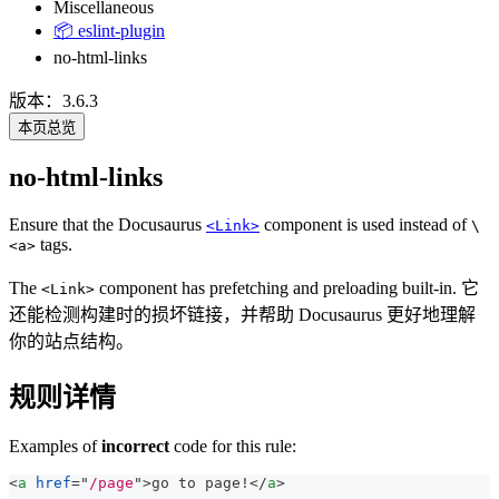
Miscellaneous
📦 eslint-plugin
no-html-links
版本：3.6.3
本页总览
no-html-links
Ensure that the Docusaurus
component is used instead of
<Link>
\
tags.
<a>
The
component has prefetching and preloading built-in. 它
<Link>
还能检测构建时的损坏链接，并帮助 Docusaurus 更好地理解
你的站点结构。
规则详情
Examples of
incorrect
code for this rule:
<
a
href
=
"
/page
"
>
go to page!
</
a
>