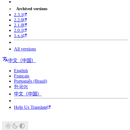
Archived versions
2.3.1
2.2.0
2.1.0
2.0.1
1.x.x
All versions
中文（中国）
English
Français
Português (Brasil)
한국어
中文（中国）
Help Us Translate