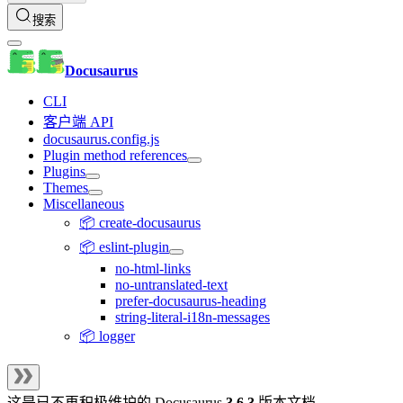
搜索
Docusaurus
CLI
客户端 API
docusaurus.config.js
Plugin method references
Plugins
Themes
Miscellaneous
📦 create-docusaurus
📦 eslint-plugin
no-html-links
no-untranslated-text
prefer-docusaurus-heading
string-literal-i18n-messages
📦 logger
这是已不再积极维护的
Docusaurus
3.6.3
版本文档。