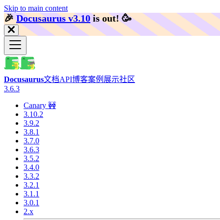
Skip to main content
🎉️
Docusaurus v3.10
is out!
🥳️
Docusaurus
文档
API
博客
案例展示
社区
3.6.3
Canary 🚧
3.10.2
3.9.2
3.8.1
3.7.0
3.6.3
3.5.2
3.4.0
3.3.2
3.2.1
3.1.1
3.0.1
2.x