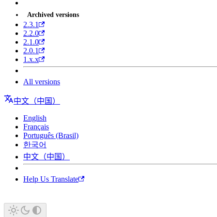
Archived versions
2.3.1
2.2.0
2.1.0
2.0.1
1.x.x
All versions
中文（中国）
English
Français
Português (Brasil)
한국어
中文（中国）
Help Us Translate