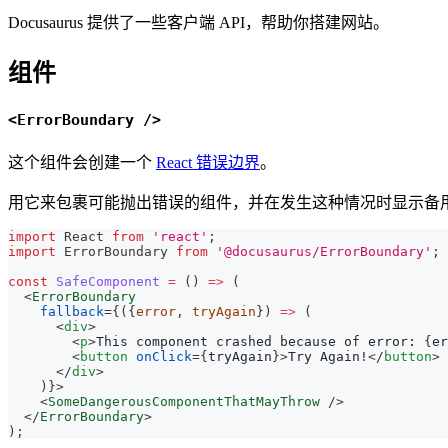
Docusaurus 提供了一些客户端 API，帮助你搭建网站。
组件
<ErrorBoundary />
这个组件会创建一个
React 错误边界
。
用它来包裹可能抛出错误的组件，并在发生这种情况时显示备
import
React
from
'react'
;
import
ErrorBoundary
from
'@docusaurus/ErrorBoundary'
;
const
SafeComponent
=
(
)
=>
(
<
ErrorBoundary
fallback
=
{
(
{
error
,
 tryAgain
}
)
=>
(
<
div
>
<
p
>
This component crashed because of error: 
{
er
<
button
onClick
=
{
tryAgain
}
>
Try Again!
</
button
>
</
div
>
)
}
>
<
SomeDangerousComponentThatMayThrow
/>
</
ErrorBoundary
>
)
;