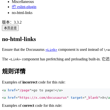
Miscellaneous
📦 eslint-plugin
no-html-links
版本：3.3.2
本页总览
no-html-links
Ensure that the Docusaurus
component is used instead of
<Link>
\<a
The
component has prefetching and preloadi
<Link>
规则详情
Examples of
incorrect
code for this rule:
<
a
href
=
"
/page
"
>
go to page!
</
a
>
<
a
href
=
"
https://x.com/docusaurus
"
target
=
"
_blank
"
>
X
</
a
Examples of
correct
code for this rule: