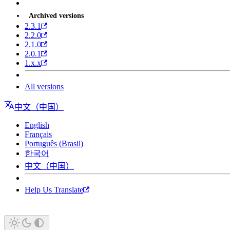
Archived versions
2.3.1
2.2.0
2.1.0
2.0.1
1.x.x
All versions
中文（中国）
English
Français
Português (Brasil)
한국어
中文（中国）
Help Us Translate