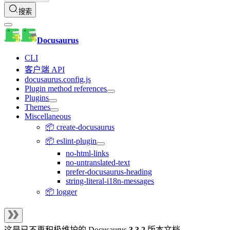
搜索
Docusaurus
CLI
客户端 API
docusaurus.config.js
Plugin method references
Plugins
Themes
Miscellaneous
📦 create-docusaurus
📦 eslint-plugin
no-html-links
no-untranslated-text
prefer-docusaurus-heading
string-literal-i18n-messages
📦 logger
这是已不再积极维护的
Docusaurus
3.3.2
版本文档。