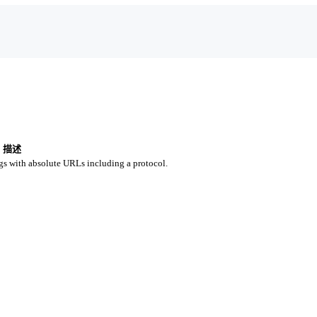
描述
gs with absolute URLs including a protocol.