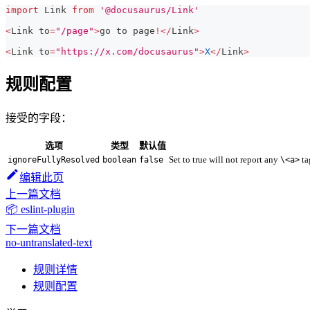
import
Link
from
'@docusaurus/Link'
<
Link
 to
=
"/page"
>
go to page
!
<
/
Link
>
<
Link
 to
=
"https://x.com/docusaurus"
>
X
<
/
Link
>
规则配置
接受的字段：
选项
类型
默认值
Set to true will not report any
ta
ignoreFullyResolved
boolean
false
\<a>
编辑此页
上一篇文档
📦 eslint-plugin
下一篇文档
no-untranslated-text
规则详情
规则配置