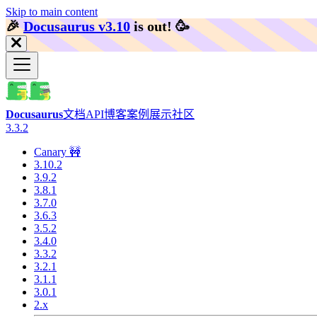
Skip to main content
🎉️
Docusaurus v3.10
is out!
🥳️
Docusaurus
文档
API
博客
案例展示
社区
3.3.2
Canary 🚧
3.10.2
3.9.2
3.8.1
3.7.0
3.6.3
3.5.2
3.4.0
3.3.2
3.2.1
3.1.1
3.0.1
2.x