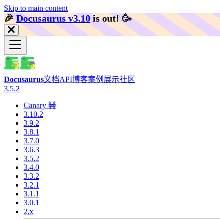
Skip to main content
🎉️
Docusaurus v3.10
is out!
🥳️
Docusaurus
文档
API
博客
案例展示
社区
3.5.2
Canary 🚧
3.10.2
3.9.2
3.8.1
3.7.0
3.6.3
3.5.2
3.4.0
3.3.2
3.2.1
3.1.1
3.0.1
2.x