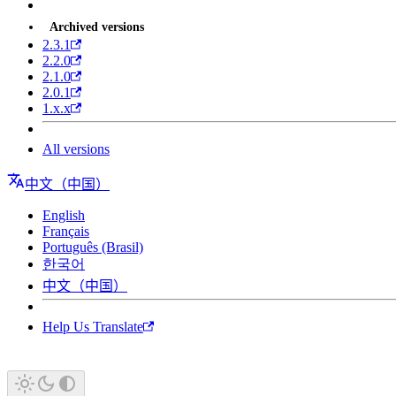
Archived versions
2.3.1
2.2.0
2.1.0
2.0.1
1.x.x
All versions
中文（中国）
English
Français
Português (Brasil)
한국어
中文（中国）
Help Us Translate