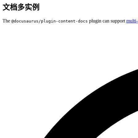
文档多实例
The
plugin can support
multi-
@docusaurus/plugin-content-docs