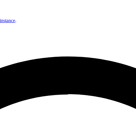
instance
.