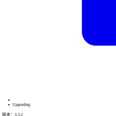
Upgrading
版本：3.3.2