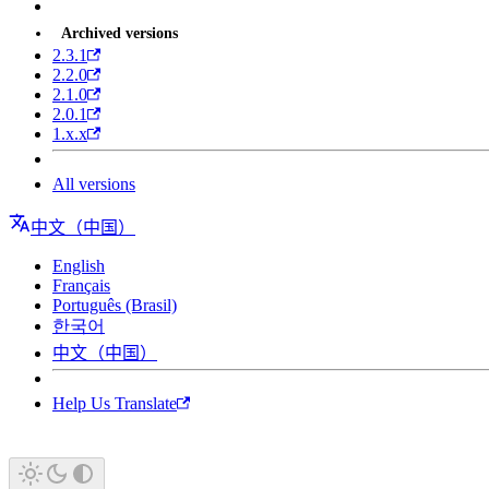
Archived versions
2.3.1
2.2.0
2.1.0
2.0.1
1.x.x
All versions
中文（中国）
English
Français
Português (Brasil)
한국어
中文（中国）
Help Us Translate