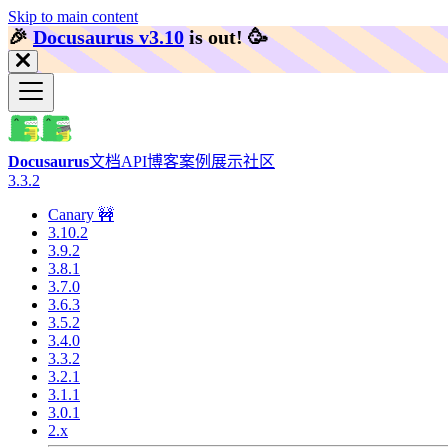
Skip to main content
🎉️
Docusaurus v3.10
is out!
🥳️
Docusaurus
文档
API
博客
案例展示
社区
3.3.2
Canary 🚧
3.10.2
3.9.2
3.8.1
3.7.0
3.6.3
3.5.2
3.4.0
3.3.2
3.2.1
3.1.1
3.0.1
2.x