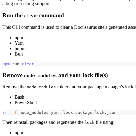
a bug or seeking support.
Run the
command
clear
This CLI command is used to clear a Docusaurus site's generated assets
npm
Yarn
pnpm
Bun
npm
 run 
clear
Remove
and your lock file(s)
node_modules
Remove the
folder and your package manager's lock fi
node_modules
Bash
PowerShell
rm
-rf
 node_modules yarn.lock package-lock.json
Then reinstall packages and regenerate the
file using:
lock
npm