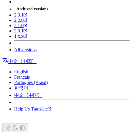
Archived versions
2.3.1
2.2.0
2.1.0
2.0.1
1.x.x
All versions
中文（中国）
English
Français
Português (Brasil)
한국어
中文（中国）
Help Us Translate