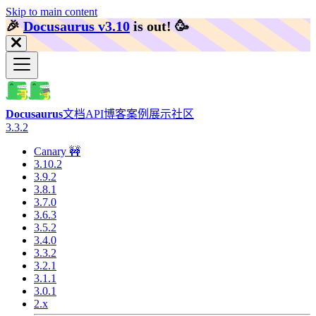
Skip to main content
🎉️
Docusaurus v3.10
is out!
🥳️
Docusaurus
文档
API
博客
案例展示
社区
3.3.2
Canary 🚧
3.10.2
3.9.2
3.8.1
3.7.0
3.6.3
3.5.2
3.4.0
3.3.2
3.2.1
3.1.1
3.0.1
2.x