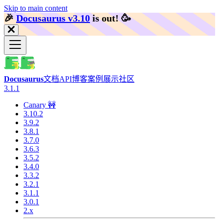
Skip to main content
🎉️
Docusaurus v3.10
is out!
🥳️
Docusaurus
文档
API
博客
案例展示
社区
3.1.1
Canary 🚧
3.10.2
3.9.2
3.8.1
3.7.0
3.6.3
3.5.2
3.4.0
3.3.2
3.2.1
3.1.1
3.0.1
2.x