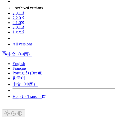
Archived versions
2.3.1
2.2.0
2.1.0
2.0.1
1.x.x
All versions
中文（中国）
English
Français
Português (Brasil)
한국어
中文（中国）
Help Us Translate