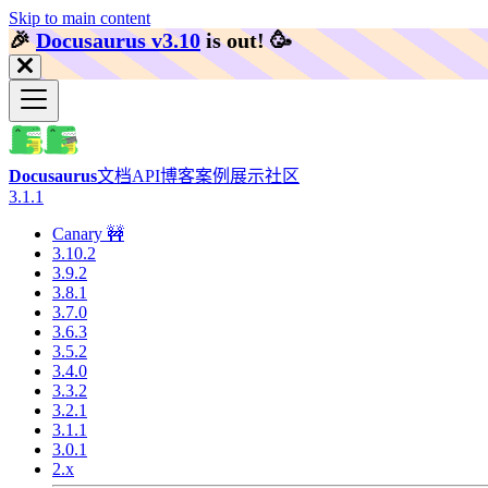
Skip to main content
🎉️
Docusaurus v3.10
is out!
🥳️
Docusaurus
文档
API
博客
案例展示
社区
3.1.1
Canary 🚧
3.10.2
3.9.2
3.8.1
3.7.0
3.6.3
3.5.2
3.4.0
3.3.2
3.2.1
3.1.1
3.0.1
2.x