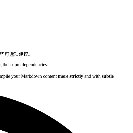
一些可选项建议。
ing their npm dependencies.
your Markdown content
more strictly
and with
subtle