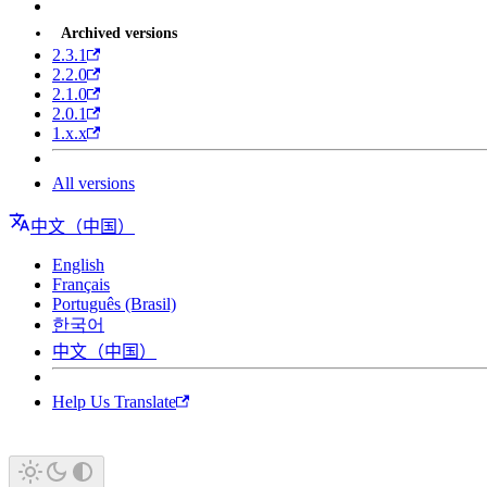
Archived versions
2.3.1
2.2.0
2.1.0
2.0.1
1.x.x
All versions
中文（中国）
English
Français
Português (Brasil)
한국어
中文（中国）
Help Us Translate