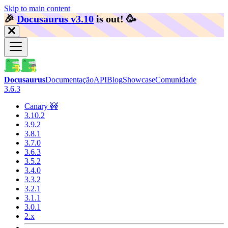
Skip to main content
🎉️
Docusaurus v3.10
is out!
🥳️
Docusaurus
Documentação
API
Blog
Showcase
Comunidade
3.6.3
Canary 🚧
3.10.2
3.9.2
3.8.1
3.7.0
3.6.3
3.5.2
3.4.0
3.3.2
3.2.1
3.1.1
3.0.1
2.x