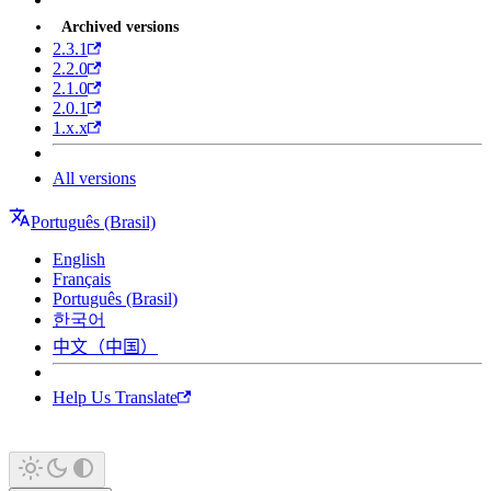
Archived versions
2.3.1
2.2.0
2.1.0
2.0.1
1.x.x
All versions
Português (Brasil)
English
Français
Português (Brasil)
한국어
中文（中国）
Help Us Translate