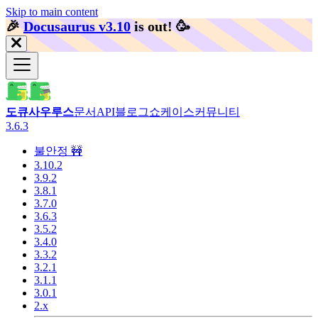
Skip to main content
🎉️
Docusaurus v3.10
is out!
🥳️
도큐사우루스
문서
API
블로그
쇼케이스
커뮤니티
3.6.3
불안정 🚧
3.10.2
3.9.2
3.8.1
3.7.0
3.6.3
3.5.2
3.4.0
3.3.2
3.2.1
3.1.1
3.0.1
2.x