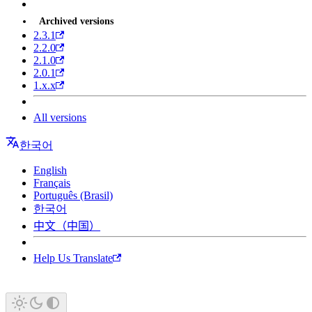
Archived versions
2.3.1
2.2.0
2.1.0
2.0.1
1.x.x
All versions
한국어
English
Français
Português (Brasil)
한국어
中文（中国）
Help Us Translate