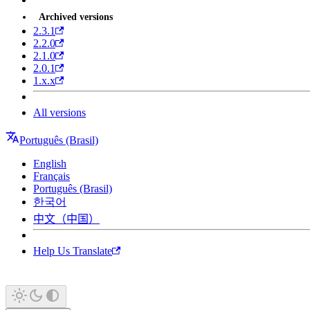
Archived versions
2.3.1
2.2.0
2.1.0
2.0.1
1.x.x
All versions
Português (Brasil)
English
Français
Português (Brasil)
한국어
中文（中国）
Help Us Translate