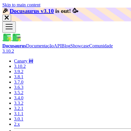
Skip to main content
🎉️
Docusaurus v3.10
is out!
🥳️
Docusaurus
Documentação
API
Blog
Showcase
Comunidade
3.10.2
Canary 🚧
3.10.2
3.9.2
3.8.1
3.7.0
3.6.3
3.5.2
3.4.0
3.3.2
3.2.1
3.1.1
3.0.1
2.x