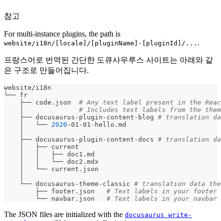
참고
For multi-instance plugins, the path is
.
website/i18n/[locale]/[pluginName]-[pluginId]/...
프랑스어로 번역된 간단한 도큐사우루스 사이트는 아래와 같
은 구조로 만들어집니다.
website/i18n
└── fr
    ├── code.json  
# Any text label present in the Reac
    │              
# Includes text labels from the them
    ├── docusaurus-plugin-content-blog 
# translation da
    │   └── 
2020
-01-01-hello.md
    │
    ├── docusaurus-plugin-content-docs 
# translation da
    │   ├── current
    │   │   ├── doc1.md
    │   │   └── doc2.mdx
    │   └── current.json
    │
    └── docusaurus-theme-classic 
# translation data the
        ├── footer.json   
# Text labels in your footer 
        └── navbar.json   
# Text labels in your navbar 
The JSON files are initialized with the
docusaurus write-