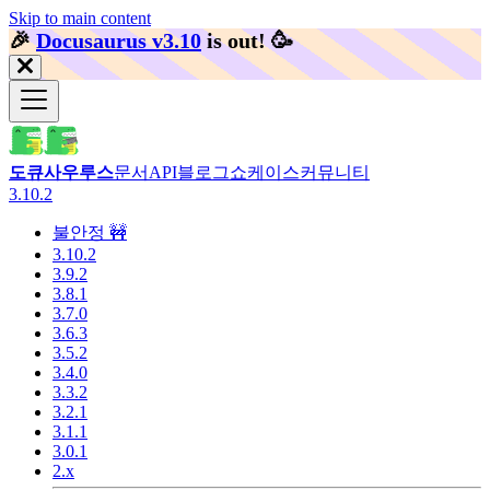
Skip to main content
🎉️
Docusaurus v3.10
is out!
🥳️
도큐사우루스
문서
API
블로그
쇼케이스
커뮤니티
3.10.2
불안정 🚧
3.10.2
3.9.2
3.8.1
3.7.0
3.6.3
3.5.2
3.4.0
3.3.2
3.2.1
3.1.1
3.0.1
2.x