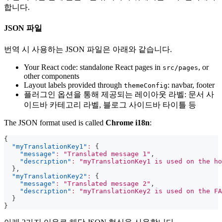
합니다.
JSON 파일
번역 시 사용하는 JSON 파일은 아래와 같습니다.
Your React code: standalone React pages in
, or
src/pages
other components
Layout labels provided through
: navbar, footer
themeConfig
플러그인 옵션을 통해 제공되는 레이아웃 라벨: 문서 사
이드바 카테고리 라벨, 블로그 사이드바 타이틀 등
The JSON format used is called
Chrome i18n
:
{
"myTranslationKey1"
:
{
"message"
:
"Translated message 1"
,
"description"
:
"myTranslationKey1 is used on the ho
}
,
"myTranslationKey2"
:
{
"message"
:
"Translated message 2"
,
"description"
:
"myTranslationKey2 is used on the FA
}
}