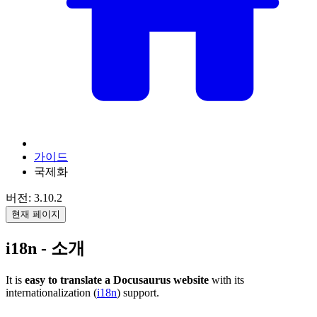
가이드
국제화
버전: 3.10.2
현재 페이지
i18n - 소개
It is
easy to translate a Docusaurus website
with its
internationalization (
i18n
) support.