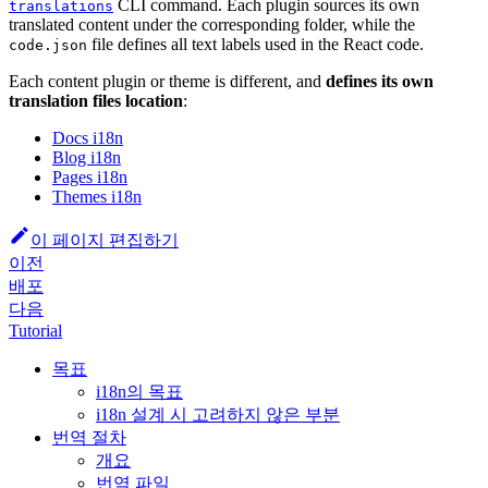
CLI command. Each plugin sources its own
translations
translated content under the corresponding folder, while the
file defines all text labels used in the React code.
code.json
Each content plugin or theme is different, and
defines its own
translation files location
:
Docs i18n
Blog i18n
Pages i18n
Themes i18n
이 페이지 편집하기
이전
배포
다음
Tutorial
목표
i18n의 목표
i18n 설계 시 고려하지 않은 부분
번역 절차
개요
번역 파일