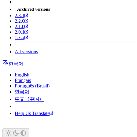
Archived versions
2.3.1
2.2.0
2.1.0
2.0.1
1.x.x
All versions
한국어
English
Français
Português (Brasil)
한국어
中文（中国）
Help Us Translate