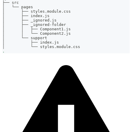
├── src
│   └── pages
│       ├── styles.module.css
│       ├── index.js
│       ├── _ignored.js
│       ├── _ignored-folder
│       │   ├── Component1.js
│       │   └── Component2.js
│       └── support
│           ├── index.js
│           └── styles.module.css
.