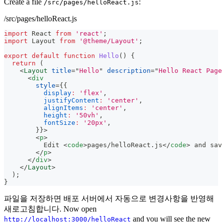
Create a file
:
/src/pages/helloReact.js
/src/pages/helloReact.js
import
React
from
'react'
;
import
Layout
from
'@theme/Layout'
;
export
default
function
Hello
(
)
{
return
(
<
Layout
title
=
"
Hello
"
description
=
"
Hello React Page
<
div
style
=
{
{
display
:
'flex'
,
justifyContent
:
'center'
,
alignItems
:
'center'
,
height
:
'50vh'
,
fontSize
:
'20px'
,
}
}
>
<
p
>
          Edit 
<
code
>
pages/helloReact.js
</
code
>
 and sav
</
p
>
</
div
>
</
Layout
>
)
;
}
파일을 저장하면 배포 서버에서 자동으로 변경사항을 반영해
새로고침합니다. Now open
and you will see the new
http://localhost:3000/helloReact