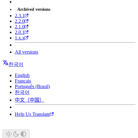
Archived versions
2.3.1
2.2.0
2.1.0
2.0.1
1.x.x
All versions
한국어
English
Français
Português (Brasil)
한국어
中文（中国）
Help Us Translate