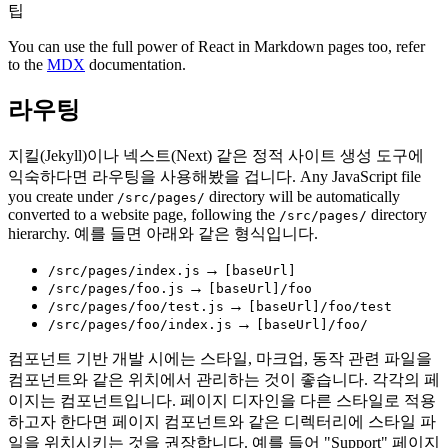
팁
You can use the full power of React in Markdown pages too, refer
to the
MDX
documentation.
라우팅
지킬(Jekyll)이나 넥스트(Next) 같은 정적 사이트 생성 도구에
익숙하다면 라우팅을 사용해봤을 겁니다. Any JavaScript file
you create under
directory will be automatically
/src/pages/
converted to a website page, following the
directory
/src/pages/
hierarchy. 예를 들면 아래와 같은 형식입니다.
→
/src/pages/index.js
[baseUrl]
→
/src/pages/foo.js
[baseUrl]/foo
→
/src/pages/foo/test.js
[baseUrl]/foo/test
→
/src/pages/foo/index.js
[baseUrl]/foo/
컴포넌트 기반 개발 시에는 스타일, 마크업, 동작 관련 파일을
컴포넌트와 같은 위치에서 관리하는 것이 좋습니다. 각각의 페
이지는 컴포넌트입니다. 페이지 디자인을 다른 스타일로 적용
하고자 한다면 페이지 컴포넌트와 같은 디렉터리에 스타일 파
일을 위치시키는 것을 권장합니다. 예를 들어 "Support" 페이지