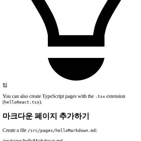
팁
You can also create TypeScript pages with the
extension
.tsx
(
).
helloReact.tsx
마크다운 페이지 추가하기
Create a file
:
/src/pages/helloMarkdown.md
/src/pages/helloMarkdown.md