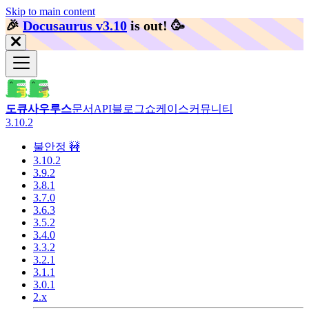
Skip to main content
🎉️
Docusaurus v3.10
is out!
🥳️
도큐사우루스
문서
API
블로그
쇼케이스
커뮤니티
3.10.2
불안정 🚧
3.10.2
3.9.2
3.8.1
3.7.0
3.6.3
3.5.2
3.4.0
3.3.2
3.2.1
3.1.1
3.0.1
2.x