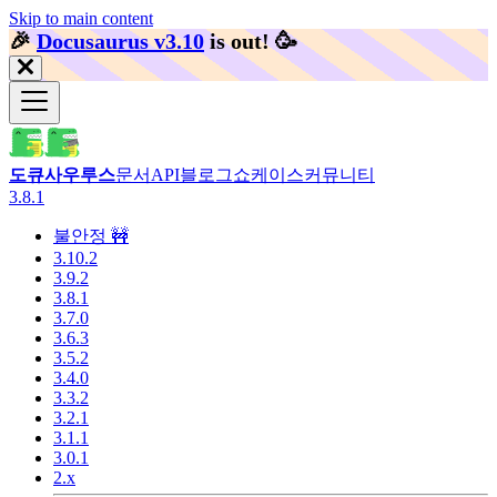
Skip to main content
🎉️
Docusaurus v3.10
is out!
🥳️
도큐사우루스
문서
API
블로그
쇼케이스
커뮤니티
3.8.1
불안정 🚧
3.10.2
3.9.2
3.8.1
3.7.0
3.6.3
3.5.2
3.4.0
3.3.2
3.2.1
3.1.1
3.0.1
2.x