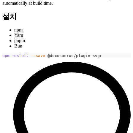
automatically at build time.
설치
npm
Yarn
pnpm
Bun
npm
install
--save
 @docusaurus/plugin-svgr