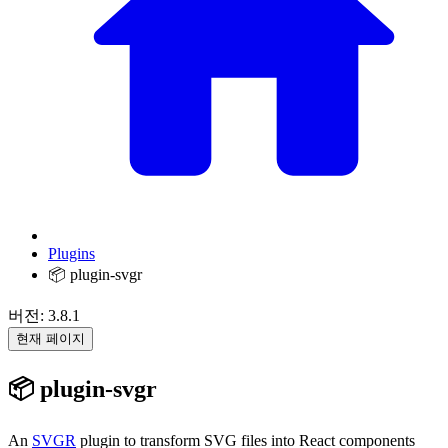
Plugins
📦 plugin-svgr
버전: 3.8.1
현재 페이지
📦 plugin-svgr
An
SVGR
plugin to transform SVG files into React components