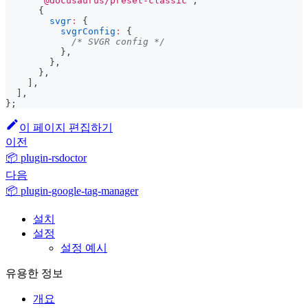
'@docusaurus/preset-classic'
,
{
svgr
:
{
svgrConfig
:
{
/* SVGR config */
}
,
}
,
}
,
]
,
]
,
}
;
이 페이지 편집하기
이전
📦 plugin-rsdoctor
다음
📦 plugin-google-tag-manager
설치
설정
설정 예시
유용한 정보
개요