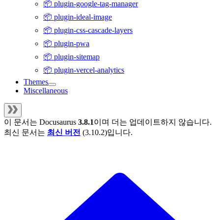
📦 plugin-google-tag-manager
📦 plugin-ideal-image
📦 plugin-css-cascade-layers
📦 plugin-pwa
📦 plugin-sitemap
📦 plugin-vercel-analytics
Themes
Miscellaneous
이 문서는
Docusaurus
3.8.1
이며 더는 업데이트하지 않습니다.
최신 문서는
최신 버전
(
3.10.2
)입니다.