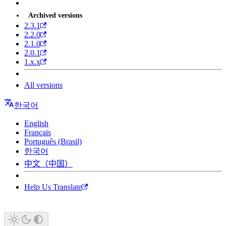
Archived versions
2.3.1
2.2.0
2.1.0
2.0.1
1.x.x
All versions
한국어
English
Français
Português (Brasil)
한국어
中文（中国）
Help Us Translate