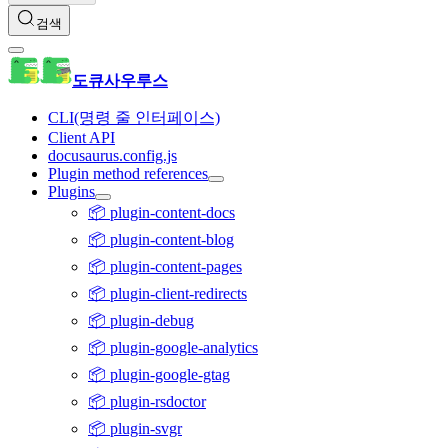
검색
도큐사우루스
CLI(명령 줄 인터페이스)
Client API
docusaurus.config.js
Plugin method references
Plugins
📦 plugin-content-docs
📦 plugin-content-blog
📦 plugin-content-pages
📦 plugin-client-redirects
📦 plugin-debug
📦 plugin-google-analytics
📦 plugin-google-gtag
📦 plugin-rsdoctor
📦 plugin-svgr