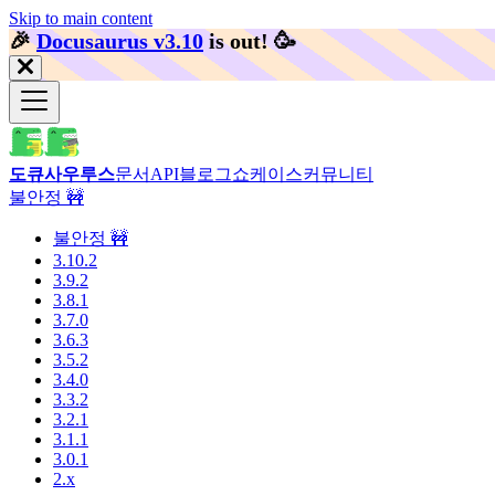
Skip to main content
🎉️
Docusaurus v3.10
is out!
🥳️
도큐사우루스
문서
API
블로그
쇼케이스
커뮤니티
불안정 🚧
불안정 🚧
3.10.2
3.9.2
3.8.1
3.7.0
3.6.3
3.5.2
3.4.0
3.3.2
3.2.1
3.1.1
3.0.1
2.x