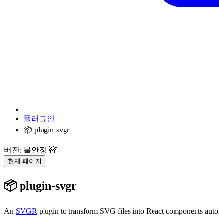
플러그인
📦 plugin-svgr
버전: 불안정 🚧
현재 페이지
📦 plugin-svgr
An
SVGR
plugin to transform SVG files into React components automa