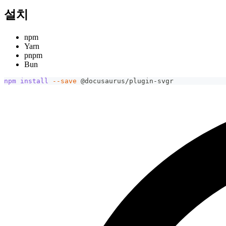
설치
npm
Yarn
pnpm
Bun
npm
install
--save
 @docusaurus/plugin-svgr