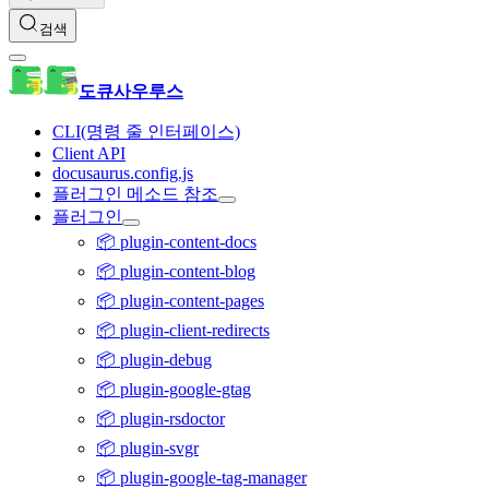
검색
도큐사우루스
CLI(명령 줄 인터페이스)
Client API
docusaurus.config.js
플러그인 메소드 참조
플러그인
📦 plugin-content-docs
📦 plugin-content-blog
📦 plugin-content-pages
📦 plugin-client-redirects
📦 plugin-debug
📦 plugin-google-gtag
📦 plugin-rsdoctor
📦 plugin-svgr
📦 plugin-google-tag-manager