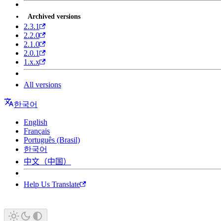
Archived versions
2.3.1
2.2.0
2.1.0
2.0.1
1.x.x
All versions
한국어
English
Français
Português (Brasil)
한국어
中文（中国）
Help Us Translate