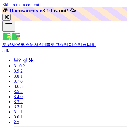
Skip to main content
🎉️
Docusaurus v3.10
is out!
🥳️
도큐사우루스
문서
API
블로그
쇼케이스
커뮤니티
3.8.1
불안정 🚧
3.10.2
3.9.2
3.8.1
3.7.0
3.6.3
3.5.2
3.4.0
3.3.2
3.2.1
3.1.1
3.0.1
2.x