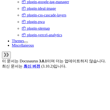
📦 plugin-google-tag-manager
📦 plugin-ideal-image
📦 plugin-css-cascade-layers
📦 plugin-pwa
📦 plugin-sitemap
📦 plugin-vercel-analytics
Themes
Miscellaneous
이 문서는
Docusaurus
3.8.1
이며 더는 업데이트하지 않습니다.
최신 문서는
최신 버전
(
3.10.2
)입니다.