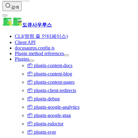
검색
도큐사우루스
CLI(명령 줄 인터페이스)
Client API
docusaurus.config.js
Plugin method references
Plugins
📦 plugin-content-docs
📦 plugin-content-blog
📦 plugin-content-pages
📦 plugin-client-redirects
📦 plugin-debug
📦 plugin-google-analytics
📦 plugin-google-gtag
📦 plugin-rsdoctor
📦 plugin-svgr