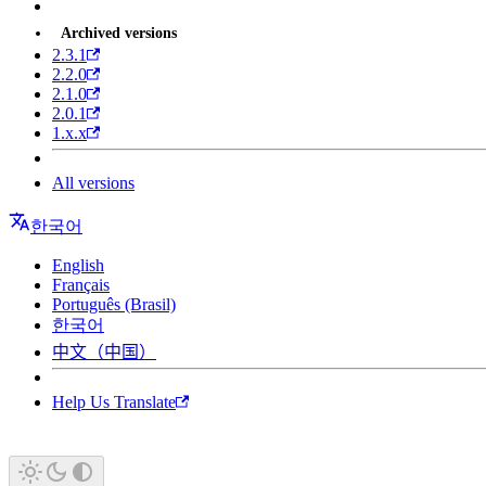
Archived versions
2.3.1
2.2.0
2.1.0
2.0.1
1.x.x
All versions
한국어
English
Français
Português (Brasil)
한국어
中文（中国）
Help Us Translate