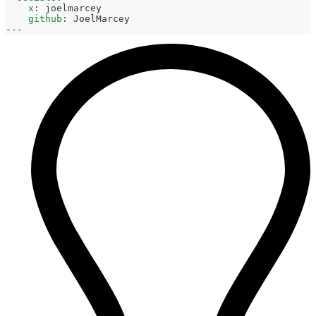
x
:
 joelmarcey
github
:
 JoelMarcey
---