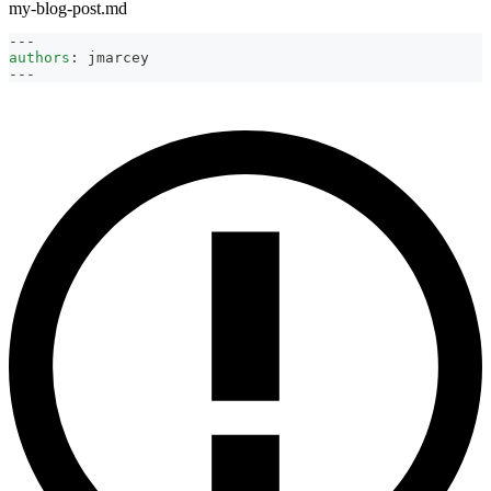
my-blog-post.md
---
authors
:
 jmarcey
---