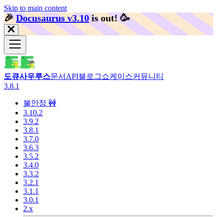
Skip to main content
🎉️
Docusaurus v3.10
is out!
🥳️
도큐사우루스
문서
API
블로그
쇼케이스
커뮤니티
3.8.1
불안정 🚧
3.10.2
3.9.2
3.8.1
3.7.0
3.6.3
3.5.2
3.4.0
3.3.2
3.2.1
3.1.1
3.0.1
2.x