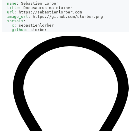
name
:
 Sébastien Lorber
title
:
 Docusaurus maintainer
url
:
 https
:
//sebastienlorber.com
image_url
:
 https
:
//github.com/slorber.png
socials
:
x
:
 sebastienlorber
github
:
 slorber