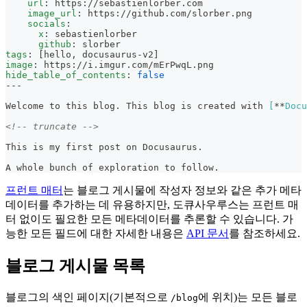
url
:
 https
:
//sebastienlorber.com
image_url
:
 https
:
//github.com/slorber.png
socials
:
x
:
 sebastienlorber
github
:
 slorber
tags
:
[
hello
,
 docusaurus
-
v2
]
image
:
 https
:
//i.imgur.com/mErPwqL.png
hide_table_of_contents
:
false
---
Welcome to this blog. This blog is created with 
[
**
Docu
<!-- truncate -->
This is my first post on Docusaurus.
A whole bunch of exploration to follow.
프런트 매터
는 블로그 게시물에 작성자 정보와 같은 추가 메타
데이터를 추가하는 데 유용하지만, 도큐사우루스는 프런트 매
터 없이도 필요한 모든 메타데이터를 추론할 수 있습니다. 가
능한 모든 필드에 대한 자세한 내용은
API 문서
를 참조하세요.
블로그 게시물 목록
블로그의 색인 페이지(기본적으로
에 위치)는 모든 블로
/blog