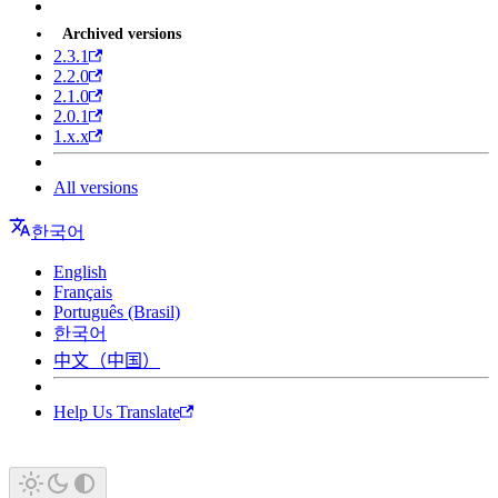
Archived versions
2.3.1
2.2.0
2.1.0
2.0.1
1.x.x
All versions
한국어
English
Français
Português (Brasil)
한국어
中文（中国）
Help Us Translate