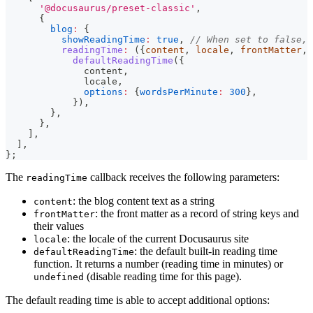
'@docusaurus/preset-classic'
,
{
blog
:
{
showReadingTime
:
true
,
// When set to false, 
readingTime
:
(
{
content
,
 locale
,
 frontMatter
,
 
defaultReadingTime
(
{
              content
,
              locale
,
options
:
{
wordsPerMinute
:
300
}
,
}
)
,
}
,
}
,
]
,
]
,
}
;
The
callback receives the following parameters:
readingTime
: the blog content text as a string
content
: the front matter as a record of string keys and
frontMatter
their values
: the locale of the current Docusaurus site
locale
: the default built-in reading time
defaultReadingTime
function. It returns a number (reading time in minutes) or
(disable reading time for this page).
undefined
The default reading time is able to accept additional options: