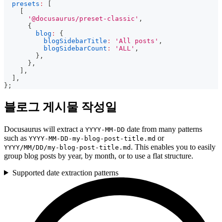
presets
:
[
[
'@docusaurus/preset-classic'
,
{
blog
:
{
blogSidebarTitle
:
'All posts'
,
blogSidebarCount
:
'ALL'
,
}
,
}
,
]
,
]
,
}
;
블로그 게시물 작성일
Docusaurus will extract a
date from many patterns
YYYY-MM-DD
such as
or
YYYY-MM-DD-my-blog-post-title.md
. This enables you to easily
YYYY/MM/DD/my-blog-post-title.md
group blog posts by year, by month, or to use a flat structure.
Supported date extraction patterns