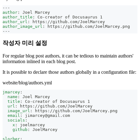
---
author
:
 Joel Marcey
author_title
:
 Co
-
creator of Docusaurus 1
author_url
:
 https
:
//github.com/JoelMarcey
author_image_url
:
 https
:
//github.com/JoelMarcey.png
---
작성자 미리 설정
For regular blog post authors, it can be tedious to maintain authors'
information inlined in each blog post.
It is possible to declare those authors globally in a configuration file:
website/blog/authors.yml
jmarcey
:
name
:
 Joel Marcey
title
:
 Co
-
creator of Docusaurus 1
url
:
 https
:
//github.com/JoelMarcey
image_url
:
 https
:
//github.com/JoelMarcey.png
email
:
jimarcey@gmail.com
socials
:
x
:
 joelmarcey
github
:
 JoelMarcey
slorber
: