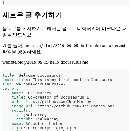
}
;
새로운 글 추가하기
블로그를 게시하기 위해서는 블로그 디렉터리에 마크다운 파
일을 만드세요.
예를 들어,
website/blog/2019-09-05-hello-docusaurus.md
파일을 생성하세요:
website/blog/2019-09-05-hello-docusaurus.md
---
title
:
 Welcome Docusaurus
description
:
 This is my first post on Docusaurus.
slug
:
 welcome
-
docusaurus
-
v2
authors
:
-
name
:
 Joel Marcey
title
:
 Co
-
creator of Docusaurus 1
url
:
 https
:
//github.com/JoelMarcey
image_url
:
 https
:
//github.com/JoelMarcey.png
socials
:
x
:
 joelmarcey
github
:
 JoelMarcey
-
name
:
 Sébastien Lorber
title
:
 Docusaurus maintainer