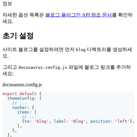
정보
자세한 옵션 목록은
블로그 플러그인 API 참조 문서
를 확인하
세요.
초기 설정
사이트 블로그를 설정하려면 먼저
디렉토리를 생성하세
blog
요.
그리고
파일에 블로그 링크를 추가하
docusaurus.config.js
세요:
docusaurus.config.js
export
default
{
themeConfig
:
{
// ...
navbar
:
{
items
:
[
// ...
{
to
:
'blog'
,
label
:
'Blog'
,
position
:
'left'
}
,
]
,
}
,
}
,