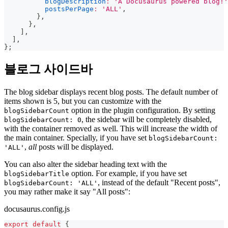
blogDescription
:
'A Docusaurus powered blog!'
postsPerPage
:
'ALL'
,
}
,
}
,
]
,
]
,
}
;
블로그 사이드바
The blog sidebar displays recent blog posts. The default number of
items shown is 5, but you can customize with the
option in the plugin configuration. By setting
blogSidebarCount
, the sidebar will be completely disabled,
blogSidebarCount: 0
with the container removed as well. This will increase the width of
the main container. Specially, if you have set
blogSidebarCount:
,
all
posts will be displayed.
'ALL'
You can also alter the sidebar heading text with the
option. For example, if you have set
blogSidebarTitle
, instead of the default "Recent posts",
blogSidebarCount: 'ALL'
you may rather make it say "All posts":
docusaurus.config.js
export
default
{