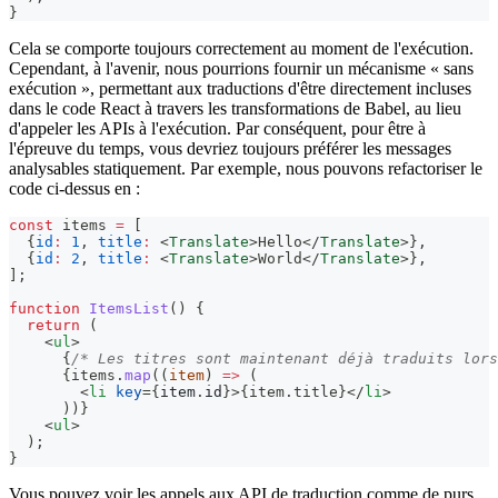
}
Cela se comporte toujours correctement au moment de l'exécution.
Cependant, à l'avenir, nous pourrions fournir un mécanisme « sans
exécution », permettant aux traductions d'être directement incluses
dans le code React à travers les transformations de Babel, au lieu
d'appeler les APIs à l'exécution. Par conséquent, pour être à
l'épreuve du temps, vous devriez toujours préférer les messages
analysables statiquement. Par exemple, nous pouvons refactoriser le
code ci-dessus en :
const
 items 
=
[
{
id
:
1
,
title
:
<
Translate
>
Hello
</
Translate
>
}
,
{
id
:
2
,
title
:
<
Translate
>
World
</
Translate
>
}
,
]
;
function
ItemsList
(
)
{
return
(
<
ul
>
{
/* Les titres sont maintenant déjà traduits lors
{
items
.
map
(
(
item
)
=>
(
<
li
key
=
{
item
.
id
}
>
{
item
.
title
}
</
li
>
)
)
}
<
ul
>
  );
}
Vous pouvez voir les appels aux API de traduction comme de purs