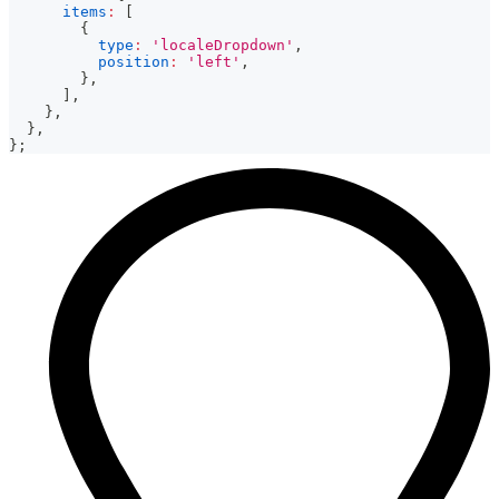
items
:
[
{
type
:
'localeDropdown'
,
position
:
'left'
,
}
,
]
,
}
,
}
,
}
;