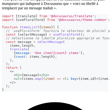
marqueurs
qui indiquent à Docusaurus que « voici un libellé à
remplacer par un message traduit ».
import
{
translate
}
from
'@docusaurus/Translate'
;
import
{
usePluralForm
}
from
'@docusaurus/theme-common'
;
function
ItemsList
(
{
items
}
)
{
// `usePluralForm` fournira le sélecteur de pluriel p
const
{
selectMessage
}
=
usePluralForm
(
)
;
// Sélectionne le libellé pluralisé approprié en fonc
const
 message 
=
selectMessage
(
    items
.
length
,
translate
(
{
message
:
'One item|{count} items'
}
,
{
count
:
 items
.
length
}
,
)
,
)
;
return
(
<
>
<
h2
>
{
message
}
</
h2
>
<
ul
>
{
items
.
map
(
(
item
)
=>
<
li
key
=
{
item
.
id
}
>
{
item
.
</
>
  );
}