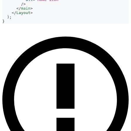
/>
</
main
>
</
Layout
>
)
;
}