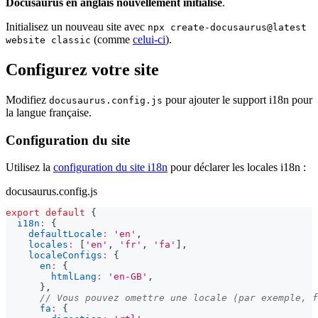
Docusaurus en anglais nouvellement initialisé
.
Initialisez un nouveau site avec
npx create-docusaurus@latest
(comme
celui-ci
).
website classic
Configurez votre site
Modifiez
pour ajouter le support i18n pour
docusaurus.config.js
la langue française.
Configuration du site
Utilisez la
configuration du site i18n
pour déclarer les locales i18n :
docusaurus.config.js
export
default
{
i18n
:
{
defaultLocale
:
'en'
,
locales
:
[
'en'
,
'fr'
,
'fa'
]
,
localeConfigs
:
{
en
:
{
htmlLang
:
'en-GB'
,
}
,
// Vous pouvez omettre une locale (par exemple, f
fa
:
{