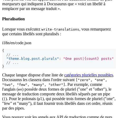
marqueurs
qui indiquent à Docusaurus que « voici un libellé à
remplacer par un message traduit ».
Pluralisation
Lorsque vous exécutez
, vous remarquerez
write-translations
que certains libellés sont pluralisés :
i18n/en/code.json
{
// ...
"theme.blog.post.plurals"
:
"One post|{count} posts"
// ...
}
Chaque langue dispose d'une liste de
catégories plurielles possibles
.
Docusaurus les classera dans l'ordre suivant
["zero", "one",
. Par exemple, comme
"two", "few", "many", "other"]
l'anglais (
) possède deux formes de pluriel ("one" et "other"), le
en
message de traduction comporte deux libellés séparés par un pipe
(
). Pour le polonais (
), qui possède trois formes de pluriel ("one",
|
pl
"few" et "many"), il faut fournir trois libellés dans cet ordre, réunis
par des pipes.
Vous pouvez voir les appels aux API de traduction comme de purs