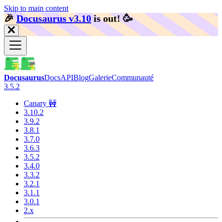
Skip to main content
🎉️
Docusaurus v3.10
is out!
🥳️
Docusaurus
Docs
API
Blog
Galerie
Communauté
3.5.2
Canary 🚧
3.10.2
3.9.2
3.8.1
3.7.0
3.6.3
3.5.2
3.4.0
3.3.2
3.2.1
3.1.1
3.0.1
2.x