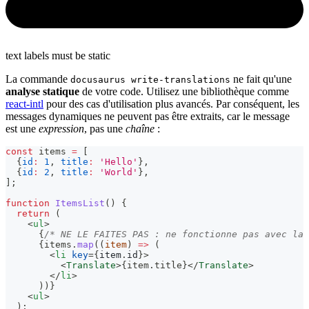
text labels must be static
La commande
ne fait qu'une
docusaurus write-translations
analyse statique
de votre code. Utilisez une bibliothèque comme
react-intl
pour des cas d'utilisation plus avancés. Par conséquent, les
messages dynamiques ne peuvent pas être extraits, car le message
est une
expression
, pas une
chaîne
:
const
 items 
=
[
{
id
:
1
,
title
:
'Hello'
}
,
{
id
:
2
,
title
:
'World'
}
,
]
;
function
ItemsList
(
)
{
return
(
<
ul
>
{
/* NE LE FAITES PAS : ne fonctionne pas avec la 
{
items
.
map
(
(
item
)
=>
(
<
li
key
=
{
item
.
id
}
>
<
Translate
>
{
item
.
title
}
</
Translate
>
</
li
>
)
)
}
<
ul
>
  );