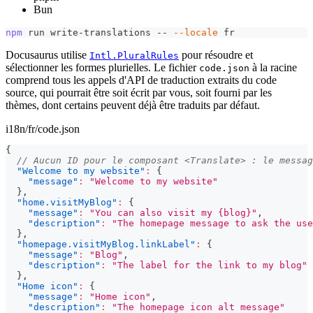
Bun
npm
 run write-translations -- 
--locale
 fr
Docusaurus utilise
pour résoudre et
Intl.PluralRules
sélectionner les formes plurielles. Le fichier
à la racine
code.json
comprend tous les appels d'API de traduction extraits du code
source, qui pourrait être soit écrit par vous, soit fourni par les
thèmes, dont certains peuvent déjà être traduits par défaut.
i18n/fr/code.json
{
// Aucun ID pour le composant <Translate> : le messag
"Welcome to my website"
:
{
"message"
:
"Welcome to my website"
}
,
"home.visitMyBlog"
:
{
"message"
:
"You can also visit my {blog}"
,
"description"
:
"The homepage message to ask the use
}
,
"homepage.visitMyBlog.linkLabel"
:
{
"message"
:
"Blog"
,
"description"
:
"The label for the link to my blog"
}
,
"Home icon"
:
{
"message"
:
"Home icon"
,
"description"
:
"The homepage icon alt message"