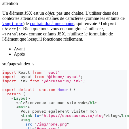
attention
Un élément JSX est un
objet
, pas une chaîne. L'utiliser dans des
contextes attendant des chaînes de caractères (comme les enfants de
) le
contraindra à une chaîne
, qui renvoie
\<option>
"[object
. Bien que nous vous encouragions à utiliser
Object]"
\
comme enfants JSX, n'utilisez le formulaire de
<Translate>
l'élément que lorsqu'il fonctionne réellement.
Avant
Après
src/pages/index.js
import
React
from
'react'
;
import
Layout
from
'@theme/Layout'
;
import
Link
from
'@docusaurus/Link'
;
export
default
function
Home
(
)
{
return
(
<
Layout
>
<
h1
>
Bienvenue sur mon site web
</
h1
>
<
main
>
        Vous pouvez également visiter mon
<
Link
to
=
"
https://docusaurus.io/blog
"
>
blog
</
Lin
<
img
src
=
"
/img/home.png
"
alt
=
"
Home icon
"