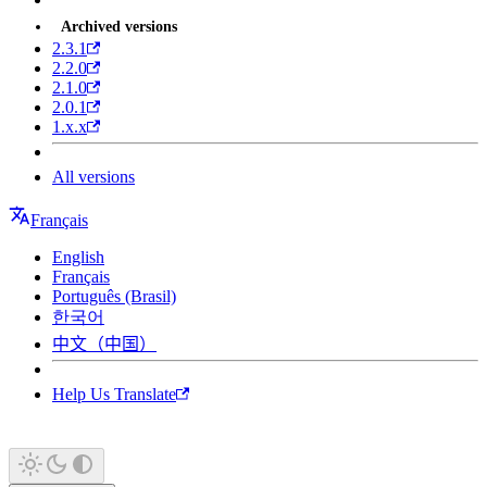
Archived versions
2.3.1
2.2.0
2.1.0
2.0.1
1.x.x
All versions
Français
English
Français
Português (Brasil)
한국어
中文（中国）
Help Us Translate