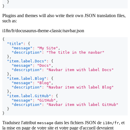
}
}
Plugins and themes will also write their own JSON translation files,
such as:
i18n/fr/docusaurus-theme-classic/navbar.json
{
"title"
:
{
"message"
:
"My Site"
,
"description"
:
"The title in the navbar"
}
,
"item.label.Docs"
:
{
"message"
:
"Docs"
,
"description"
:
"Navbar item with label Docs"
}
,
"item.label.Blog"
:
{
"message"
:
"Blog"
,
"description"
:
"Navbar item with label Blog"
}
,
"item.label.GitHub"
:
{
"message"
:
"GitHub"
,
"description"
:
"Navbar item with label GitHub"
}
}
Traduisez l'attribut
dans les fichiers JSON de
, et
message
i18n/fr
la mise en page de votre site et votre page d'accueil devraient