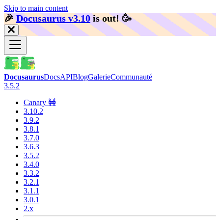
Skip to main content
🎉️
Docusaurus v3.10
is out!
🥳️
Docusaurus
Docs
API
Blog
Galerie
Communauté
3.5.2
Canary 🚧
3.10.2
3.9.2
3.8.1
3.7.0
3.6.3
3.5.2
3.4.0
3.3.2
3.2.1
3.1.1
3.0.1
2.x