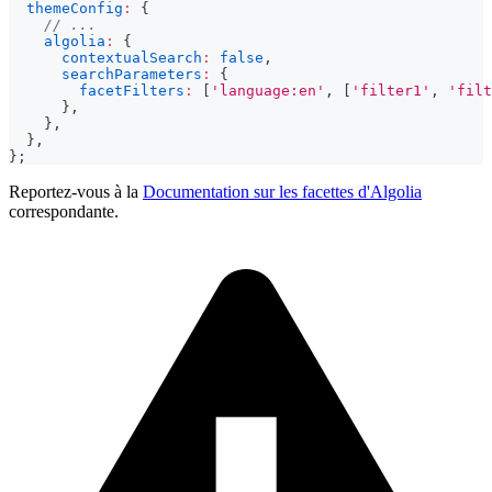
themeConfig
:
{
// ...
algolia
:
{
contextualSearch
:
false
,
searchParameters
:
{
facetFilters
:
[
'language:en'
,
[
'filter1'
,
'filt
}
,
}
,
}
,
}
;
Reportez-vous à la
Documentation sur les facettes d'Algolia
correspondante.