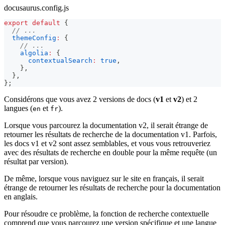
docusaurus.config.js
export
default
{
// ...
themeConfig
:
{
// ...
algolia
:
{
contextualSearch
:
true
,
}
,
}
,
}
;
Considérons que vous avez 2 versions de docs (
v1
et
v2
) et 2
langues (
et
).
en
fr
Lorsque vous parcourez la documentation v2, il serait étrange de
retourner les résultats de recherche de la documentation v1. Parfois,
les docs v1 et v2 sont assez semblables, et vous vous retrouveriez
avec des résultats de recherche en double pour la même requête (un
résultat par version).
De même, lorsque vous naviguez sur le site en français, il serait
étrange de retourner les résultats de recherche pour la documentation
en anglais.
Pour résoudre ce problème, la fonction de recherche contextuelle
comprend que vous parcourez une version spécifique et une langue