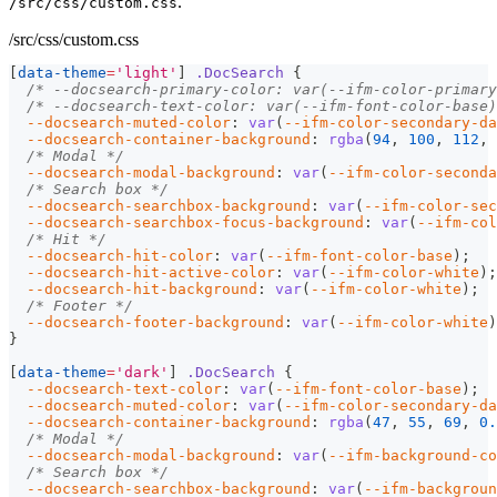
.
/src/css/custom.css
/src/css/custom.css
[
data-theme
=
'light'
]
.DocSearch
{
/* --docsearch-primary-color: var(--ifm-color-primary
/* --docsearch-text-color: var(--ifm-font-color-base)
--docsearch-muted-color
:
var
(
--ifm-color-secondary-da
--docsearch-container-background
:
rgba
(
94
,
100
,
112
,
/* Modal */
--docsearch-modal-background
:
var
(
--ifm-color-seconda
/* Search box */
--docsearch-searchbox-background
:
var
(
--ifm-color-sec
--docsearch-searchbox-focus-background
:
var
(
--ifm-col
/* Hit */
--docsearch-hit-color
:
var
(
--ifm-font-color-base
)
;
--docsearch-hit-active-color
:
var
(
--ifm-color-white
)
;
--docsearch-hit-background
:
var
(
--ifm-color-white
)
;
/* Footer */
--docsearch-footer-background
:
var
(
--ifm-color-white
)
}
[
data-theme
=
'dark'
]
.DocSearch
{
--docsearch-text-color
:
var
(
--ifm-font-color-base
)
;
--docsearch-muted-color
:
var
(
--ifm-color-secondary-da
--docsearch-container-background
:
rgba
(
47
,
55
,
69
,
0.
/* Modal */
--docsearch-modal-background
:
var
(
--ifm-background-co
/* Search box */
--docsearch-searchbox-background
:
var
(
--ifm-backgrou