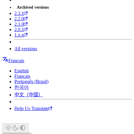
Archived versions
2.3.1
2.2.0
2.1.0
2.0.1
1.x.x
All versions
Français
English
Français
Português (Brasil)
한국어
中文（中国）
Help Us Translate