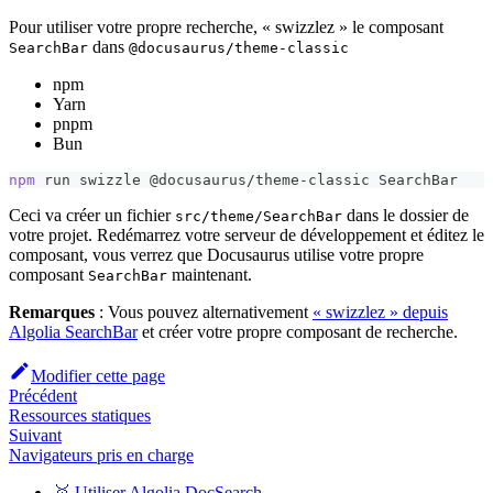
Pour utiliser votre propre recherche, « swizzlez » le composant
dans
SearchBar
@docusaurus/theme-classic
npm
Yarn
pnpm
Bun
npm
 run swizzle @docusaurus/theme-classic SearchBar
Ceci va créer un fichier
dans le dossier de
src/theme/SearchBar
votre projet. Redémarrez votre serveur de développement et éditez le
composant, vous verrez que Docusaurus utilise votre propre
composant
maintenant.
SearchBar
Remarques
: Vous pouvez alternativement
« swizzlez » depuis
Algolia SearchBar
et créer votre propre composant de recherche.
Modifier cette page
Précédent
Ressources statiques
Suivant
Navigateurs pris en charge
🥇 Utiliser Algolia DocSearch