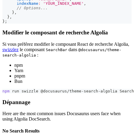
indexName
:
'YOUR_INDEX_NAME'
,
// Options...
}
,
}
,
}
;
Modifier le composant de recherche Algolia
Si vous préférez modifier le composant React de recherche Algolia,
swizzlez
le composant
dans
SearchBar
@docusaurus/theme-
:
search-algolia
npm
Yarn
pnpm
Bun
npm
 run swizzle @docusaurus/theme-search-algolia Search
Dépannage
Here are the most common issues Docusaurus users face when
using Algolia DocSearch.
No Search Results