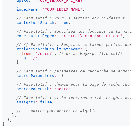
apiKey
:
'YOUR_SEARCH_API_KEY'
,
indexName
:
'YOUR_INDEX_NAME'
,
// Facultatif : voir la section doc ci-dessous
contextualSearch
:
true
,
// Facultatif : Spécifiez les domaines où la navi
externalUrlRegex
:
'external\.com|domain\.com'
,
// // Facultatif : Remplace certaines parties des
replaceSearchResultPathname
:
{
from
:
'/docs/'
,
// or as RegExp: /\/docs\//
to
:
'/'
,
}
,
// Facultatif : paramètres de recherche de Algoli
searchParameters
:
{
}
,
// Facultatif : chemin pour la page de recherche 
searchPagePath
:
'search'
,
// Facultatif : si la fonctionnalité insights est
insights
:
false
,
//... autres paramètres de Algolia
}
,
}
,
}
;