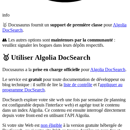
info
🥇 Docusaurus fournit un
support de première classe
pour
Algolia
DocSearch
.
👥 Les autres options sont
maintenues par la communauté
:
veuillez signaler les bogues dans leurs dépôts respectifs.
🥇 Utiliser Algolia DocSearch
Docusaurus a la
prise en charge officielle
pour
Algolia DocSearch
.
Le service est
gratuit
pour toute documentation de développeur ou
blog technique : il suffit de lire la
liste de contrôle
et l'
appliquer au
programme DocSearch
.
DocSearch explore votre site web une fois par semaine (le planning
est configurable depuis l'interface web) et agrège tout le contenu
dans un index Algolia. Ce contenu est ensuite interrogé directement
depuis votre front-end en utilisant l'API Algolia.
Si votre site Web est
non éligible
à la version gratuite hébergée de