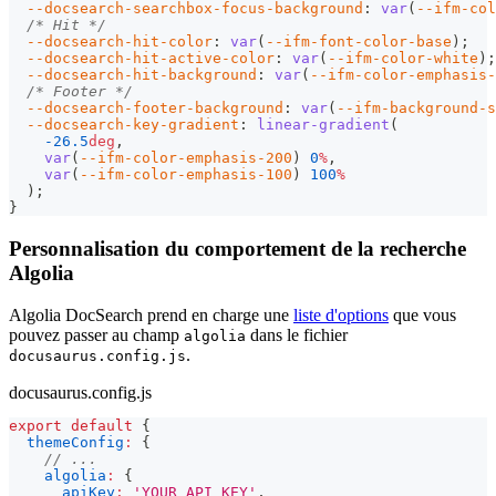
--docsearch-searchbox-focus-background
:
var
(
--ifm-col
/* Hit */
--docsearch-hit-color
:
var
(
--ifm-font-color-base
)
;
--docsearch-hit-active-color
:
var
(
--ifm-color-white
)
;
--docsearch-hit-background
:
var
(
--ifm-color-emphasis-
/* Footer */
--docsearch-footer-background
:
var
(
--ifm-background-s
--docsearch-key-gradient
:
linear-gradient
(
-26.5
deg
,
var
(
--ifm-color-emphasis-200
)
0
%
,
var
(
--ifm-color-emphasis-100
)
100
%
)
;
}
Personnalisation du comportement de la recherche
Algolia
Algolia DocSearch prend en charge une
liste d'options
que vous
pouvez passer au champ
dans le fichier
algolia
.
docusaurus.config.js
docusaurus.config.js
export
default
{
themeConfig
:
{
// ...
algolia
:
{
apiKey
:
'YOUR_API_KEY'
,